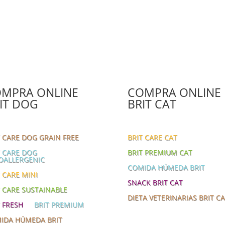
elegir
en
la
página
de
producto
MPRA ONLINE
COMPRA ONLINE
IT DOG
BRIT CAT
T CARE DOG GRAIN FREE
BRIT CARE CAT
T CARE DOG
BRIT PREMIUM CAT
OALLERGENIC
COMIDA HÚMEDA BRIT
 CARE MINI
SNACK BRIT CAT
T CARE SUSTAINABLE
DIETA VETERINARIAS BRIT C
T FRESH
BRIT PREMIUM
IDA HÚMEDA BRIT