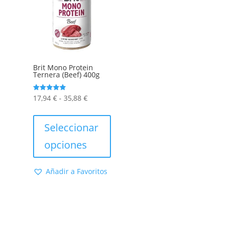
Brit Mono Protein
Ternera (Beef) 400g
Rango
Valorado
17,94
€
-
35,88
€
con
5.00
de
Este
de 5
precios:
producto
Seleccionar
desde
tiene
opciones
17,94 €
múltiples
hasta
variantes.
Añadir a Favoritos
35,88 €
Las
opciones
se
pueden