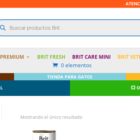
ATENC
squeda
oductos
 PREMIUM
BRIT FRESH
BRIT CARE MINI
BRIT VET
0 elementos
TIENDA PARA GATOS
AL
💥 
Mostrando el único resultado