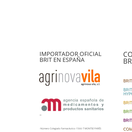
CO
IMPORTADOR OFICIAL
BRIT EN ESPAÑA
BR
BRI
BRI
HYP
BRIT
BRI
–
BRI
COM
-Número Colegiado Farmacéutico 1566-T MONTSE PARÉS