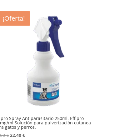
¡Oferta!
fipro Spray Antiparasitario 250ml. Effipro
5mg/ml Solución para pulverización cutanea
ra gatos y perros.
El
El
,60
€
22,40
€