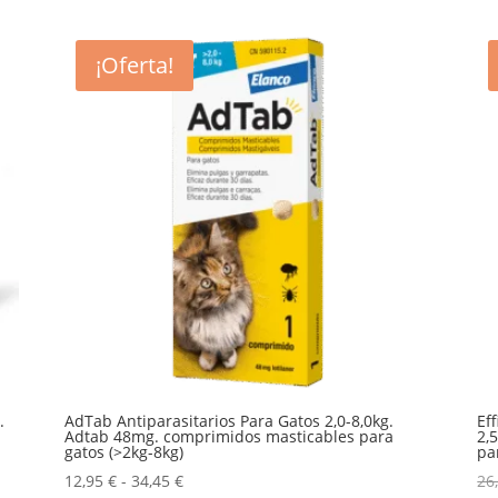
¡Oferta!
.
AdTab Antiparasitarios Para Gatos 2,0-8,0kg.
Ef
a
Adtab 48mg. comprimidos masticables para
2,
gatos (>2kg-8kg)
pa
Rango
12,95
€
-
34,45
€
26