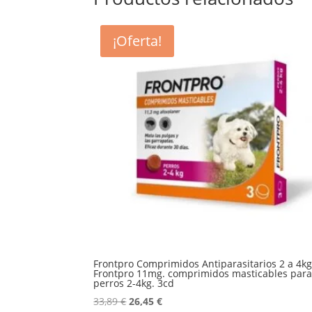
¡Oferta!
Frontpro Comprimidos Antiparasitarios 2 a 4kg
Frontpro 11mg. comprimidos masticables par
perros 2-4kg. 3cd
El
El
33,89
€
26,45
€