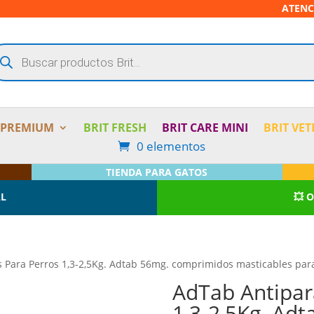
ATENC
squeda
oductos
 PREMIUM
BRIT FRESH
BRIT CARE MINI
BRIT VET
0 elementos
TIENDA PARA GATOS
AL
💥 
s Para Perros 1,3-2,5Kg. Adtab 56mg. comprimidos masticables para 
AdTab Antipara
1,3-2,5Kg. Ad