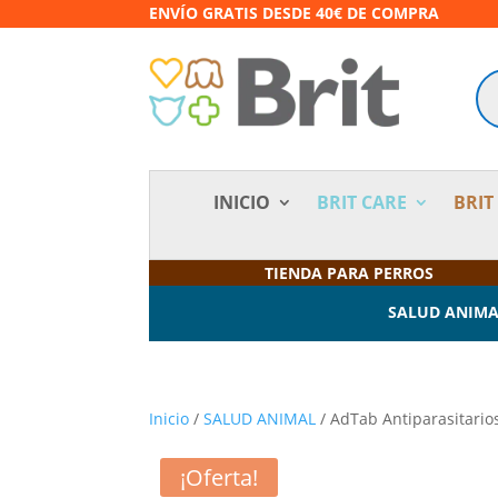
ENVÍO GRATIS DESDE 40€ DE COMPRA
Bú
de
pr
INICIO
BRIT CARE
BRIT
TIENDA PARA PERROS
SALUD ANIM
Inicio
/
SALUD ANIMAL
/ AdTab Antiparasitario
¡Oferta!