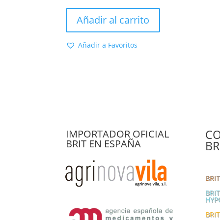
precio
precio
original
actual
Añadir al carrito
era:
es:
33,89 €.
26,45 €.
Añadir a Favoritos
CO
IMPORTADOR OFICIAL
BRIT EN ESPAÑA
BR
BRI
BRI
HYP
BRIT