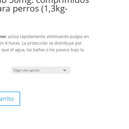
ra perros (1,3kg-
ango
e
aner
, actúa rápidamente, eliminando pulgas en
ecios:
en 8 horas. La protección se distribuye por
esde
n que el agua, los baños o los paseos bajo la
90 €
sta
,50 €
arrito