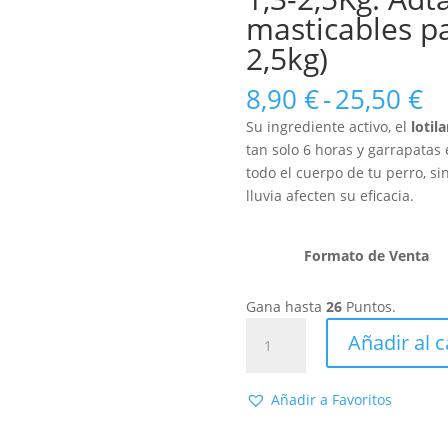
masticables pa
2,5kg)
R
8,90
€
-
25,50
€
d
Su ingrediente activo, el
lotil
pr
tan solo 6 horas y garrapatas 
d
todo el cuerpo de tu perro, si
8,
lluvia afecten su eficacia.
ha
25
Formato de Venta
Gana hasta
26
Puntos.
AdTab
Añadir al c
Antiparasitarios
Para
Perros
Añadir a Favoritos
1,3-
2,5Kg.