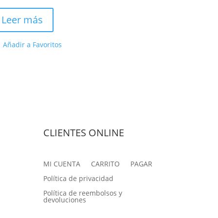
precio
precio
original
actual
Leer más
era:
es:
26,60 €.
22,40 €.
Añadir a Favoritos
CLIENTES ONLINE
MI CUENTA
CARRITO
PAGAR
Política de privacidad
Política de reembolsos y
devoluciones