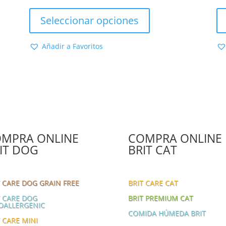
de
Este
precios:
producto
Seleccionar opciones
desde
tiene
12,95 €
múltiples
Añadir a Favoritos
hasta
variantes.
34,45 €
Las
opciones
se
pueden
elegir
en
la
MPRA ONLINE
COMPRA ONLINE
página
IT DOG
BRIT CAT
de
producto
T CARE DOG GRAIN FREE
BRIT CARE CAT
T CARE DOG
BRIT PREMIUM CAT
OALLERGENIC
COMIDA HÚMEDA BRIT
 CARE MINI