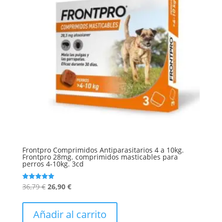
Frontpro Comprimidos Antiparasitarios 4 a 10kg.
Frontpro 28mg. comprimidos masticables para
perros 4-10kg. 3cd
El
El
36,79
€
26,90
€
Valorado
con
precio
precio
5.00
de 5
original
actual
Añadir al carrito
era:
es: