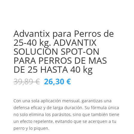
Advantix para Perros de
25-40 kg. ADVANTIX
SOLUCION SPOT-ON
PARA PERROS DE MAS
DE 25 HASTA 40 kg
El
El
39,89
€
26,30
€
precio
precio
original
actual
era:
es:
Con una sola aplicación mensual, garantizas una
39,89 €.
26,30 €.
defensa eficaz y de larga duración. Su fórmula única
no solo elimina los parásitos, sino que también tiene
un efecto repelente, evitando que se acerquen a tu
perro y lo piquen.