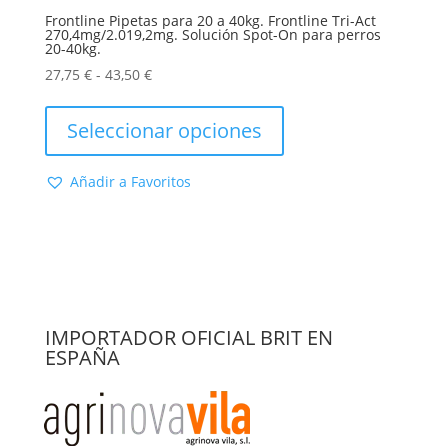
Frontline Pipetas para 20 a 40kg. Frontline Tri-Act
270,4mg/2.019,2mg. Solución Spot-On para perros
20-40kg.
Rango
27,75
€
-
43,50
€
de
Este
precios:
producto
Seleccionar opciones
desde
tiene
27,75 €
múltiples
Añadir a Favoritos
hasta
variantes.
43,50 €
Las
opciones
se
pueden
elegir
en
IMPORTADOR OFICIAL BRIT EN
la
ESPAÑA
página
de
producto