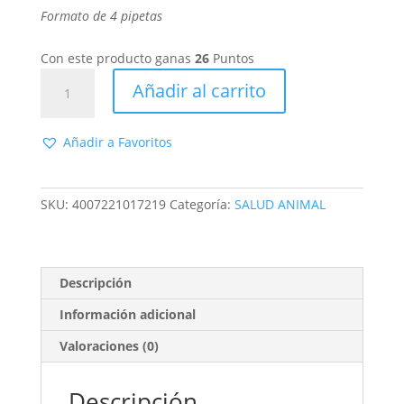
Formato de 4 pipetas
Con este producto ganas
26
Puntos
Advantix
Añadir al carrito
para
Perros
de
Añadir a Favoritos
25-
40
kg.
SKU:
4007221017219
Categoría:
SALUD ANIMAL
ADVANTIX
SOLUCION
SPOT-
Descripción
ON
PARA
Información adicional
PERROS
Valoraciones (0)
DE
MAS
DE
Descripción