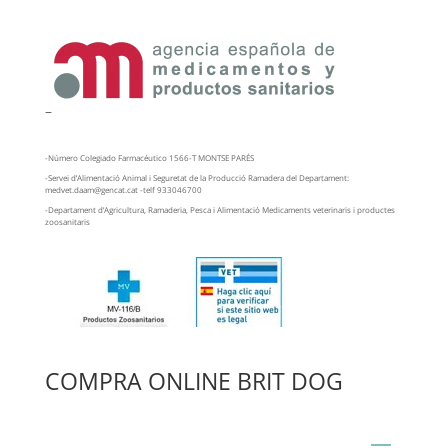
–
-Número Colegiado Farmacéutico 1566-T MONTSE PARÉS
-Servei d’Alimentació Animal i Seguretat de la Producció Ramadera del Departament:
medvet.daam@gencat.cat -telf 933046700
-Departament d’Agricultura, Ramaderia, Pesca i Alimentació Medicaments veterinaris i productes
zoosanitaris
COMPRA ONLINE BRIT DOG