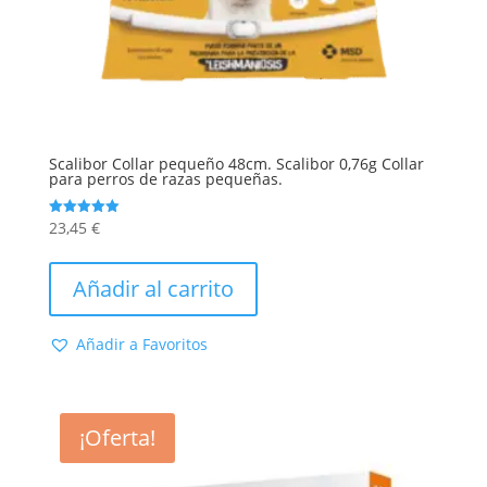
Scalibor Collar pequeño 48cm. Scalibor 0,76g Collar
para perros de razas pequeñas.
23,45
€
Valorado
con
5.00
de 5
Añadir al carrito
Añadir a Favoritos
¡Oferta!