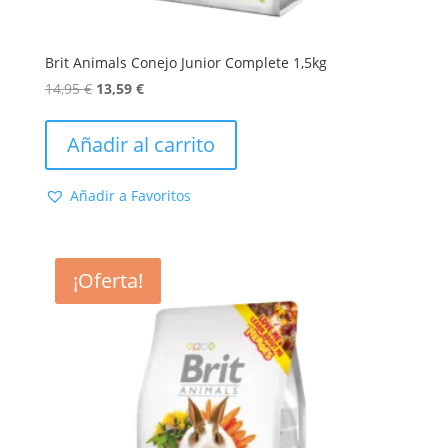
Brit Animals Conejo Junior Complete 1,5kg
El
El
14,95
€
13,59
€
precio
precio
original
actual
Añadir al carrito
era:
es:
14,95 €.
13,59 €.
Añadir a Favoritos
¡Oferta!