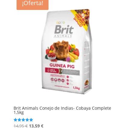
¡Oferta!
Brit Animals Conejo de Indias- Cobaya Complete
1,5kg
El
El
14,95
€
13,59
€
Valorado
con
precio
precio
5.00