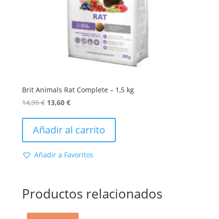
Brit Animals Rat Complete – 1,5 kg
El
El
14,95
€
13,60
€
precio
precio
original
actual
Añadir al carrito
era:
es:
14,95 €.
13,60 €.
Añadir a Favoritos
Productos relacionados