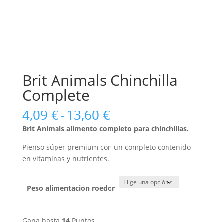
Brit Animals Chinchilla
Complete
Rango
4,09
€
-
13,60
€
de
Brit Animals alimento completo para chinchillas.
precios:
desde
Pienso súper premium con un completo contenido
4,09 €
en vitaminas y nutrientes.
hasta
13,60 €
Peso alimentacion roedor
Gana hasta
14
Puntos.