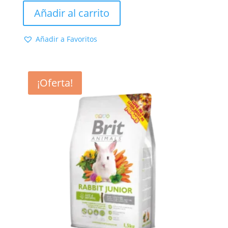
de 5
original
actual
Añadir al carrito
era:
es:
14,95 €.
13,59 €.
Añadir a Favoritos
¡Oferta!