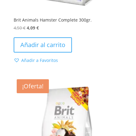
Brit Animals Hamster Complete 300gr.
El
El
4,50
€
4,09
€
precio
precio
original
actual
Añadir al carrito
era:
es:
4,50 €.
4,09 €.
Añadir a Favoritos
¡Oferta!