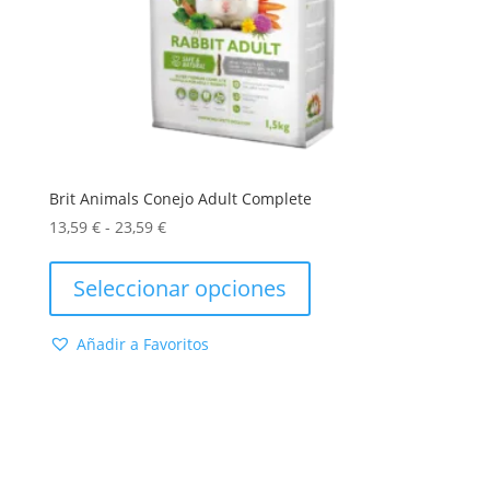
Brit Animals Conejo Adult Complete
Rango
13,59
€
-
23,59
€
de
Este
precios:
producto
Seleccionar opciones
desde
tiene
13,59 €
múltiples
Añadir a Favoritos
hasta
variantes.
23,59 €
Las
opciones
se
pueden
elegir