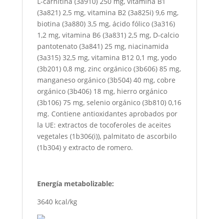
L-carnitina (3a910) 250 mg, vitamina B1
(3a821) 2,5 mg, vitamina B2 (3a825i) 9,6 mg,
biotina (3a880) 3,5 mg, ácido fólico (3a316)
1,2 mg, vitamina B6 (3a831) 2,5 mg, D-calcio
pantotenato (3a841) 25 mg, niacinamida
(3a315) 32,5 mg, vitamina B12 0,1 mg, yodo
(3b201) 0,8 mg, zinc orgánico (3b606) 85 mg,
manganeso orgánico (3b504) 40 mg, cobre
orgánico (3b406) 18 mg, hierro orgánico
(3b106) 75 mg, selenio orgánico (3b810) 0,16
mg. Contiene antioxidantes aprobados por
la UE: extractos de tocoferoles de aceites
vegetales (1b306(i)), palmitato de ascorbilo
(1b304) y extracto de romero.
Energía metabolizable:
3640 kcal/kg