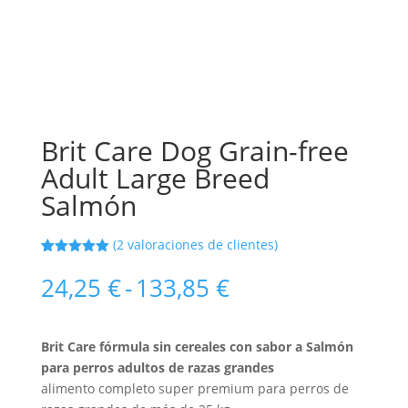
Brit Care Dog Grain-free
Adult Large Breed
Salmón
(
2
valoraciones de clientes)
Valorado
2
con
5.00
de
Rango
24,25
€
-
133,85
€
5 en base
de
a
valoracione
precios:
s de
desde
clientes
Brit Care fórmula sin cereales con sabor a Salmón
24,25 €
para perros adultos de razas grandes
hasta
alimento completo super premium para perros de