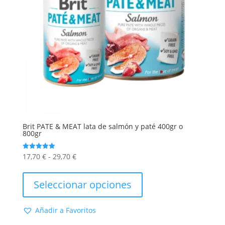
Brit PATE & MEAT lata de salmón y paté 400gr o
800gr
Rango
17,70
€
-
29,70
€
Valorado
con
de
Este
5.00
de 5
precios:
producto
Seleccionar opciones
desde
tiene
17,70 €
múltiples
Añadir a Favoritos
hasta
variantes.