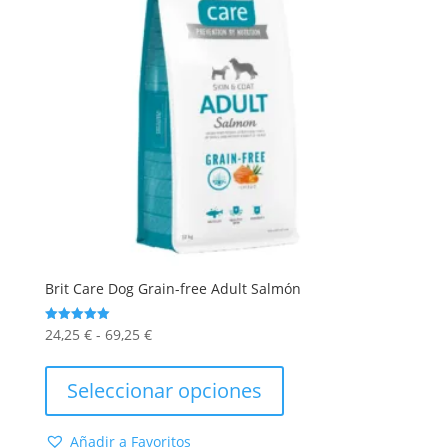
la
página
de
producto
Brit Care Dog Grain-free Adult Salmón
Rango
24,25
€
-
69,25
€
Valorado
con
de
Este
5.00
de 5
precios:
producto
Seleccionar opciones
desde
tiene
24,25 €
múltiples
Añadir a Favoritos