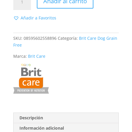
Añadir al carrito
Care
Dog
Grain-
Añadir a Favoritos
free
Adult
Large
SKU:
08595602558896
Categoría:
Brit Care Dog Grain
Breed
Free
Salmón
Marca:
Brit Care
cantidad
Descripción
Información adicional