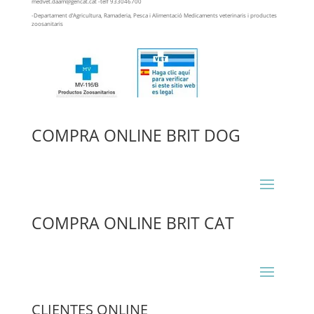
medvet.daam@gencat.cat -telf 933046700
-Departament d’Agricultura, Ramaderia, Pesca i Alimentació Medicaments veterinaris i productes
zoosanitaris
COMPRA ONLINE BRIT DOG
COMPRA ONLINE BRIT CAT
CLIENTES ONLINE