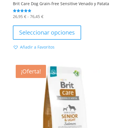
Brit Care Dog Grain-free Sensitive Venado y Patata
Rango
26,95
€
-
76,45
€
Valorado
con
de
Este
5.00
de 5
precios:
producto
Seleccionar opciones
desde
tiene
26,95 €
múltiples
Añadir a Favoritos
hasta
variantes.
76,45 €
Las
opciones
se
¡Oferta!
pueden
elegir
en
la
página
de
producto