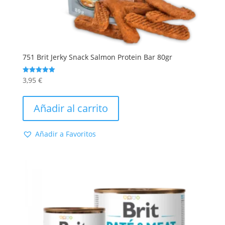
751 Brit Jerky Snack Salmon Protein Bar 80gr
3,95
€
Valorado
con
5.00
de 5
Añadir al carrito
Añadir a Favoritos