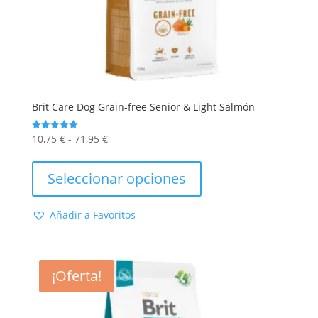
Brit Care Dog Grain-free Senior & Light Salmón
Rango
10,75
€
-
71,95
€
Valorado
con
de
Este
5.00
de 5
precios:
producto
Seleccionar opciones
desde
tiene
10,75 €
múltiples
Añadir a Favoritos
hasta
variantes.
71,95 €
Las
opciones
se
¡Oferta!
pueden
elegir
en