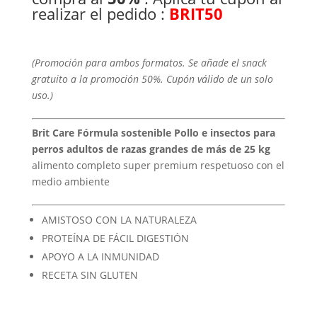
20,86 €
realizar el pedido :
BRIT50
hasta
65,95 €
(Promoción para ambos formatos. Se añade el snack
gratuito a la promoción 50%. Cupón válido de un solo
uso.)
Brit Care Fórmula sostenible Pollo e insectos para
perros adultos de razas grandes de más de 25 kg
alimento completo super premium respetuoso con el
medio ambiente
AMISTOSO CON LA NATURALEZA
PROTEÍNA DE FÁCIL DIGESTIÓN
APOYO A LA INMUNIDAD
RECETA SIN GLUTEN