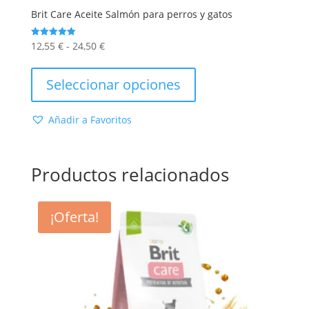
Brit Care Aceite Salmón para perros y gatos
Rango
12,55
€
-
24,50
€
Valorado
con
de
Este
5.00
de 5
precios:
producto
Seleccionar opciones
desde
tiene
12,55 €
múltiples
Añadir a Favoritos
hasta
variantes.
24,50 €
Las
opciones
Productos relacionados
se
pueden
elegir
¡Oferta!
en
la
página
de
producto