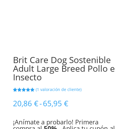
Brit Care Dog Sostenible
Adult Large Breed Pollo e
Insecto
(
1
valoración de cliente)
Valorado
1
con
5.00
de
Rango
20,86
€
-
65,95
€
5 en base
de
a
valoración
de un
precios:
cliente
¡Anímate a probarlo! Primera
desde
compra al
50%
. Aplica tu cupón al