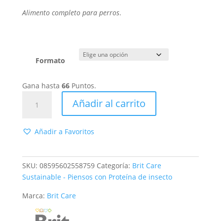
Alimento completo para perros
.
Formato
Gana hasta
66
Puntos.
Brit
Añadir al carrito
Care
Dog
Sostenible
Añadir a Favoritos
Adult
Large
Breed
SKU:
08595602558759
Categoría:
Brit Care
Pollo
Sustainable - Piensos con Proteína de insecto
e
Marca:
Brit Care
Insecto
cantidad