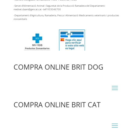
-Servei d’Alimentació Animal i Seguretat de la Producció Ramadera del Departament:
medvet.daam@gencat.cat -telf 933046700
-Departament d’Agricultura, Ramaderia, Pesca i Alimentació Medicaments veterinaris i productes
zoosanitaris
COMPRA ONLINE BRIT DOG
COMPRA ONLINE BRIT CAT