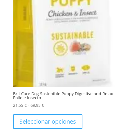
Brit Care Dog Sostenible Puppy Digestive and Relax
Pollo e Insecto
Rango
21,55
€
-
69,95
€
de
Este
precios:
producto
Seleccionar opciones
desde
tiene