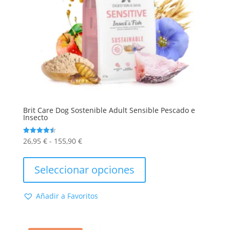
Brit Care Dog Sostenible Adult Sensible Pescado e
Insecto
Rango
26,95
€
-
155,90
€
Valorado
con
de
Este
4.50
de 5
precios:
producto
Seleccionar opciones
desde
tiene
26,95 €
múltiples
Añadir a Favoritos
hasta
variantes.
155,90 €
Las
opciones