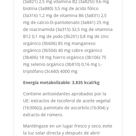
(3a821) 2,5 mg vitamina B2 (3a825i) 9,6 mg
biotina (3a880) 3,5 mg de ácido fólico
(3a316) 1,2 mg de vitamina B6 (3a831) 2,5
mg de calcio-D-pantotenato (3a841) 25 mg
de niacinamida (3a315) 32,5 mg de vitamina
B12 0,1 mg de yodo (3b201) 0,8 mg de zinc
orgánico (3b606) 85 mg manganeso
orgánico (3b504) 40 mg cobre orgánico
(3b406) 18 mg hierro orgánico (3b106) 75
mg selenio orgánico (3b810) 0,16 mg L-
triptófano (3c440) 4000 mg
Energía metabolizable: 3,835 kcal/kg
Contiene antioxidantes aprobados por la
UE: extractos de tocoferol de aceite vegetal
(1b306(i)), palmitato de ascorbilo (1b304) y
extracto de romero.
Manténgase en un lugar fresco y seco, evite
la luz solar directa y después de abrir