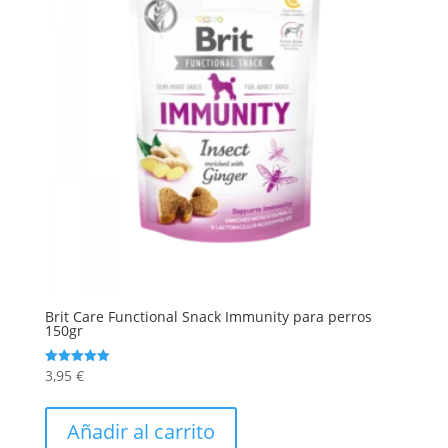
Brit Care Functional Snack Immunity para perros
150gr
3,95
€
Valorado
con
5.00
de 5
Añadir al carrito