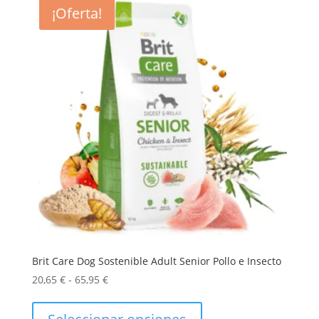
se
¡Oferta!
pueden
elegir
en
la
página
de
producto
Brit Care Dog Sostenible Adult Senior Pollo e Insecto
Rango
20,65
€
-
65,95
€
de
Este
precios:
producto