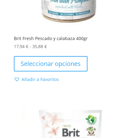
Brit Fresh Pescado y calabaza 400gr
Rango
17,94
€
-
35,88
€
de
Este
precios:
producto
Seleccionar opciones
desde
tiene
17,94 €
múltiples
Añadir a Favoritos
hasta
variantes.
35,88 €
Las
opciones
se
pueden
elegir
en
la