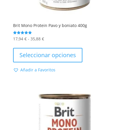
Brit Mono Protein Pavo y boniato 400g
Rango
17,94
€
-
35,88
€
Valorado
con
de
Este
5.00
de 5
precios:
producto
Seleccionar opciones
desde
tiene
17,94 €
múltiples
Añadir a Favoritos
hasta
variantes.
35,88 €
Las
opciones
se
pueden
elegir
en
la
página