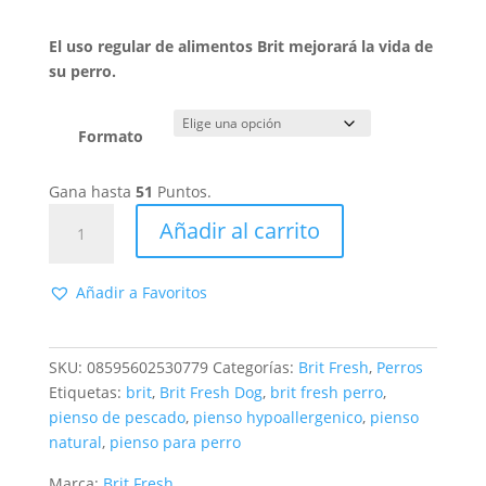
El uso regular de alimentos Brit mejorará la vida de
su perro.
Formato
Gana hasta
51
Puntos.
Brit
Añadir al carrito
Fresh
Pescado
con
Añadir a Favoritos
calabaza
ADULT
LARGE
SKU:
08595602530779
Categorías:
Brit Fresh
,
Perros
cantidad
Etiquetas:
brit
,
Brit Fresh Dog
,
brit fresh perro
,
pienso de pescado
,
pienso hypoallergenico
,
pienso
natural
,
pienso para perro
Marca:
Brit Fresh