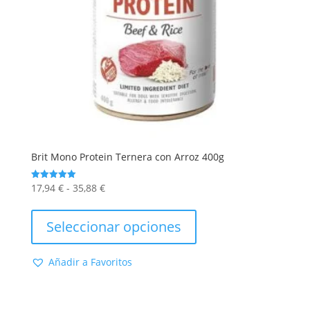
de
producto
Brit Mono Protein Ternera con Arroz 400g
Rango
17,94
€
-
35,88
€
Valorado
con
de
Este
5.00
de 5
precios:
producto
Seleccionar opciones
desde
tiene
17,94 €
múltiples
Añadir a Favoritos
hasta
variantes.
35,88 €
Las
opciones