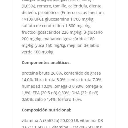
(0,05%), romero, tomillo, caléndula, diente
de león, probióticos (Enterococcus faecium
1×109 UFC), glucosamina 1.700 mg/kg,
sulfato de condroitina 1.300 mg. /kg,
fructooligosacáridos 220 mg/kg, β-glucano
200 mg/kg, mananooligosacáridos 180
mg/kg, yuca 150 mg/kg, mejillón de labio
verde 100 mg/kg.
Componentes analíticos:
proteína bruta 26,0%, contenido de grasa
14,0%, fibra bruta 3,0%, ceniza bruta 7,0%,
humedad 10,0%, omega-3 0,90%, omega-6
1,8%, EPA (20:5 n3) 0,30%, DHA (22: 6 n3)
0,50%, calcio 1,4%, fósforo 1,0%.
Composición nutricional:
vitamina A (3a672a) 20.000 UI, vitamina D3
(E671) 1.600 UI, vitamina E (3a700) 500 mg,