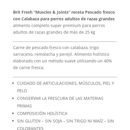
valoracione
precios:
s de
desde
clientes
Brit Fresh “Muscles & Joints” receta Pescado fresco
16,95 €
con Calabaza para perros adultos de razas grandes
hasta
alimento completo super premium para perros
51,25 €
adultos de razas grandes de más de 25 kg
Carne de pescado fresco con calabaza, trigo
sarraceno, remolacha y perejil. Alimento holístico
elaborado con un método suave utilizando un 40%
de carne fresca.
CUIDADO DE ARTICULACIONES, MÚSCULOS, PIEL Y
PELO
CONSERVAR LA FRESCURA DE LAS MATERIAS
PRIMAS
COMPOSICIÓN HOLÍSTICA
SIN GLUTEN – SIN SOJA – SIN TRIGO NI MAÍZ – SIN
COLORANTES