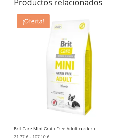
Productos relacionados
¡Oferta!
Brit Care Mini Grain Free Adult cordero
Rango
21,77
€
-
107,10
€