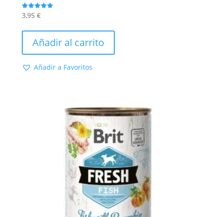
3,95
€
Valorado
con
5.00
de 5
Añadir al carrito
Añadir a Favoritos