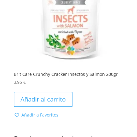
página
de
producto
Brit Care Crunchy Cracker Insectos y Salmon 200gr
3,95
€
Añadir al carrito
Añadir a Favoritos