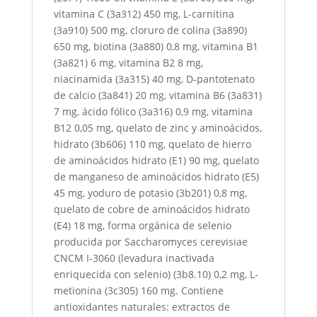
vitamina C (3a312) 450 mg, L-carnitina
(3a910) 500 mg, cloruro de colina (3a890)
650 mg, biotina (3a880) 0,8 mg, vitamina B1
(3a821) 6 mg, vitamina B2 8 mg,
niacinamida (3a315) 40 mg, D-pantotenato
de calcio (3a841) 20 mg, vitamina B6 (3a831)
7 mg, ácido fólico (3a316) 0,9 mg, vitamina
B12 0,05 mg, quelato de zinc y aminoácidos,
hidrato (3b606) 110 mg, quelato de hierro
de aminoácidos hidrato (E1) 90 mg, quelato
de manganeso de aminoácidos hidrato (E5)
45 mg, yoduro de potasio (3b201) 0,8 mg,
quelato de cobre de aminoácidos hidrato
(E4) 18 mg, forma orgánica de selenio
producida por Saccharomyces cerevisiae
CNCM I-3060 (levadura inactivada
enriquecida con selenio) (3b8.10) 0,2 mg, L-
metionina (3c305) 160 mg. Contiene
antioxidantes naturales: extractos de