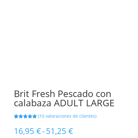
Brit Fresh Pescado con
calabaza ADULT LARGE
(
10
valoraciones de clientes)
Valorado
10
con
4.90
de
Rango
16,95
€
-
51,25
€
5 en base
de
a