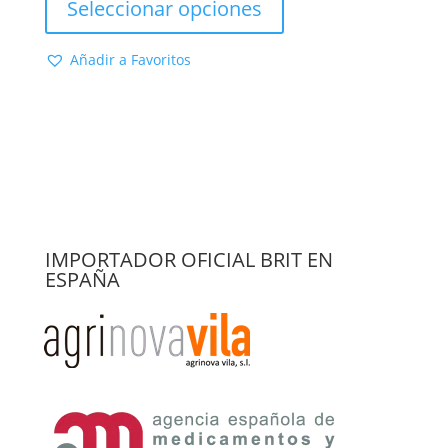
Seleccionar opciones
desde
tiene
27,90 €
múltiples
Añadir a Favoritos
hasta
variantes.
57,95 €
Las
opciones
se
pueden
elegir
en
la
página
IMPORTADOR OFICIAL BRIT EN
de
ESPAÑA
producto