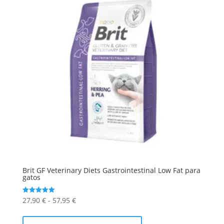
Brit GF Veterinary Diets Gastrointestinal Low Fat para
gatos
Rango
27,90
€
-
57,95
€
Valorado
con
de
Este
5.00
de 5
precios:
producto