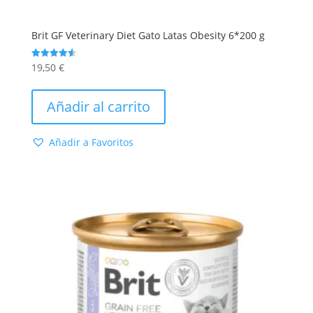
Brit GF Veterinary Diet Gato Latas Obesity 6*200 g
19,50
€
Valorado
con
4.60
de 5
Añadir al carrito
Añadir a Favoritos