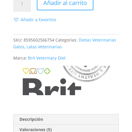
Añadir al carrito
GF
VD
Cat
Añadir a Favoritos
Gravy
Renal
(12x85gr)
SKU:
8595602566754
Categorías:
Dietas Veterinarias
cantidad
Gatos
,
Latas Veterinarias
Marca:
Brit Veterinary Diet
Descripción
Valoraciones (5)