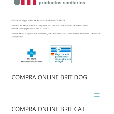
–
-Número Colegiado Farmacéutico 1566-T MONTSE PARÉS
-Servei d’Alimentació Animal i Seguretat de la Producció Ramadera del Departament:
medvet.daam@gencat.cat -telf 933046700
-Departament d’Agricultura, Ramaderia, Pesca i Alimentació Medicaments veterinaris i productes
zoosanitaris
COMPRA ONLINE BRIT DOG
COMPRA ONLINE BRIT CAT