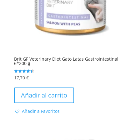
Brit GF Veterinary Diet Gato Latas Gastrointestinal
6*200 g
17,70
€
Valorado
con
4.50
de 5
Añadir al carrito
Añadir a Favoritos