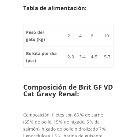
Tabla de alimentación:
Peso del
2
4
6
10
gato
(kg)
Bolsita por día
2-3
3-4
4-5
5-7
(pcs)
Composición de Brit GF VD
Cat Gravy Renal:
Composición: filetes con 85 % de carne
(65 % de pollo, 15 % de hígado, 5 % de
salmón), hígado de pollo hidrolizado 7 %,
lignocelulosa 1,5 %, harina de guisante,