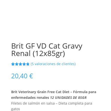
Brit GF VD Cat Gravy
Renal (12x85gr)
(
5
valoraciones de clientes)
Valorado
5
con
4.80
de
20,40
€
5 en base
a
valoracione
s de
clientes
Brit Veterinary Grain Free Cat Diet – Fórmula para
enfermedades renales
12 UNIDADES DE 85GR
Filetes de salmón en salsa – Dieta completa para
gatos