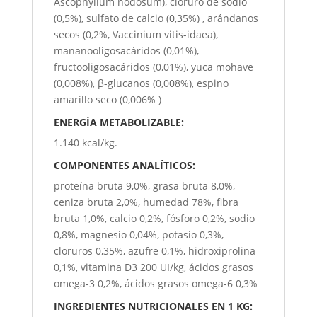
Ascophyllum nodosum), cloruro de sodio
(0,5%), sulfato de calcio (0,35%) , arándanos
secos (0,2%, Vaccinium vitis-idaea),
mananooligosacáridos (0,01%),
fructooligosacáridos (0,01%), yuca mohave
(0,008%), β-glucanos (0,008%), espino
amarillo seco (0,006% )
ENERGÍA METABOLIZABLE:
1.140 kcal/kg.
COMPONENTES ANALÍTICOS:
proteína bruta 9,0%, grasa bruta 8,0%,
ceniza bruta 2,0%, humedad 78%, fibra
bruta 1,0%, calcio 0,2%, fósforo 0,2%, sodio
0,8%, magnesio 0,04%, potasio 0,3%,
cloruros 0,35%, azufre 0,1%, hidroxiprolina
0,1%, vitamina D3 200 UI/kg, ácidos grasos
omega-3 0,2%, ácidos grasos omega-6 0,3%
INGREDIENTES NUTRICIONALES EN 1 KG: