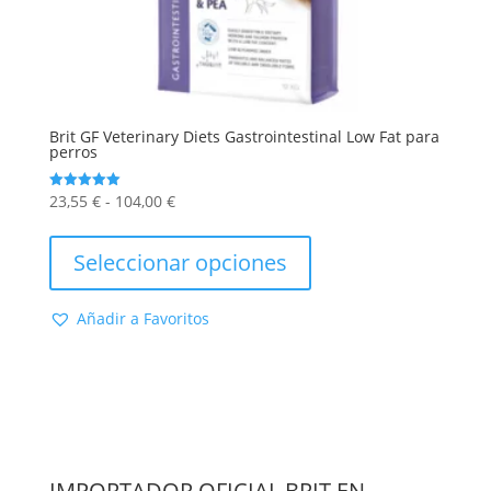
Brit GF Veterinary Diets Gastrointestinal Low Fat para
perros
Rango
23,55
€
-
104,00
€
Valorado
con
de
Este
5.00
de 5
precios:
producto
Seleccionar opciones
desde
tiene
23,55 €
múltiples
Añadir a Favoritos
hasta
variantes.
104,00 €
Las
opciones
se
pueden
elegir
en
IMPORTADOR OFICIAL BRIT EN