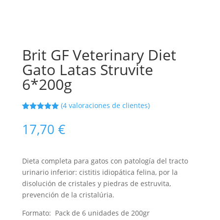
Brit GF Veterinary Diet
Gato Latas Struvite
6*200g
(
4
valoraciones de clientes)
Valorado
4
con
5.00
de
17,70
€
5 en base
a
valoracione
s de
clientes
Dieta completa para gatos con patología del tracto
urinario inferior: cistitis idiopática felina, por la
disolución de cristales y piedras de estruvita,
prevención de la cristalúria.
Formato: Pack de 6 unidades de 200gr