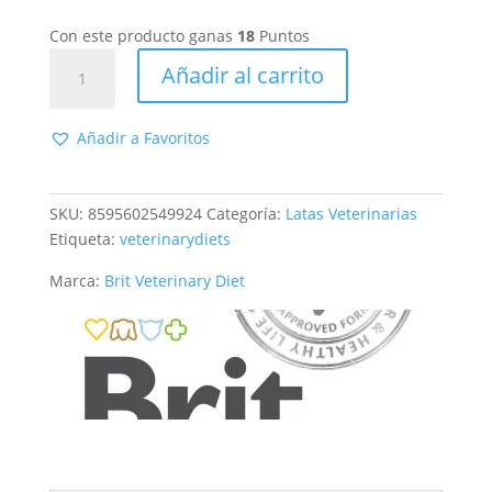
Con este producto ganas
18
Puntos
Brit
Añadir al carrito
GF
Veterinary
Diet
Añadir a Favoritos
Gato
Latas
Struvite
SKU:
8595602549924
Categoría:
Latas Veterinarias
6*200g
Etiqueta:
veterinarydiets
cantidad
Marca:
Brit Veterinary Diet