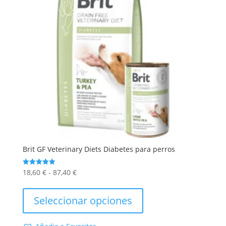
Brit GF Veterinary Diets Diabetes para perros
Rango
18,60
€
-
87,40
€
Valorado
con
de
Este
5.00
de 5
precios:
producto
Seleccionar opciones
desde
tiene
18,60 €
múltiples