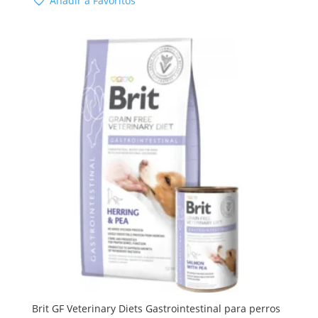
Añadir a Favoritos
hasta
variantes.
87,40 €
Las
opciones
se
pueden
elegir
en
la
página
de
producto
Brit GF Veterinary Diets Gastrointestinal para perros