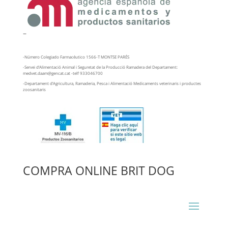
–
-Número Colegiado Farmacéutico 1566-T MONTSE PARÉS
-Servei d’Alimentació Animal i Seguretat de la Producció Ramadera del Departament:
medvet.daam@gencat.cat -telf 933046700
-Departament d’Agricultura, Ramaderia, Pesca i Alimentació Medicaments veterinaris i productes
zoosanitaris
COMPRA ONLINE BRIT DOG