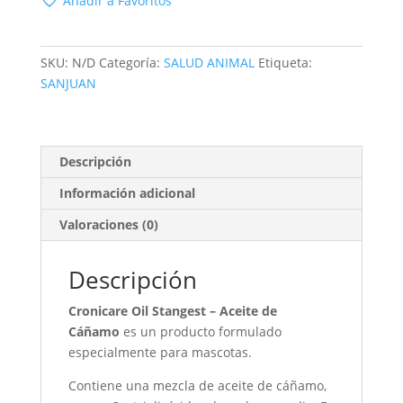
Añadir a Favoritos
Aceite
de
Cáñamo
SKU:
N/D
Categoría:
SALUD ANIMAL
Etiqueta:
cantidad
SANJUAN
Descripción
Información adicional
Valoraciones (0)
Descripción
Cronicare Oil Stangest – Aceite de
Cáñamo
es un producto formulado
especialmente para mascotas.
Contiene una mezcla de aceite de cáñamo,