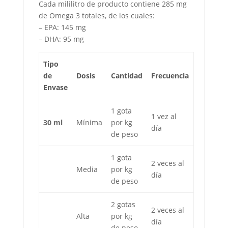
Cada mililitro de producto contiene 285 mg
de Omega 3 totales, de los cuales:
– EPA: 145 mg
– DHA: 95 mg
Tipo
de
Dosis
Cantidad
Frecuencia
Envase
1 gota
1 vez al
30 ml
Mínima
por kg
día
de peso
1 gota
2 veces al
Media
por kg
día
de peso
2 gotas
2 veces al
Alta
por kg
día
de peso