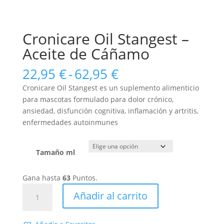
Cronicare Oil Stangest –
Aceite de Cáñamo
Rango
22,95
€
-
62,95
€
de
Cronicare Oil Stangest es un suplemento alimenticio
precios:
para mascotas formulado para dolor crónico,
desde
ansiedad, disfunción cognitiva, inflamación y artritis,
22,95 €
enfermedades autoinmunes
hasta
62,95 €
Tamaño ml
Gana hasta
63
Puntos.
Cronicare
Añadir al carrito
Oil
Stangest
–