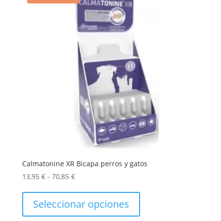
elegir
en
la
página
de
producto
Calmatonine XR Bicapa perros y gatos
Rango
13,95
€
-
70,85
€
de
Este
precios:
producto
Seleccionar opciones
desde
tiene