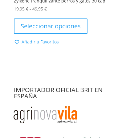
Zylkene tranquilizante perros y gatos 30 cap.
Rango
19,95
€
-
49,95
€
de
Este
precios:
producto
Seleccionar opciones
desde
tiene
19,95 €
múltiples
Añadir a Favoritos
hasta
variantes.
49,95 €
Las
opciones
se
pueden
elegir
en
IMPORTADOR OFICIAL BRIT EN
la
ESPAÑA
página
de
producto