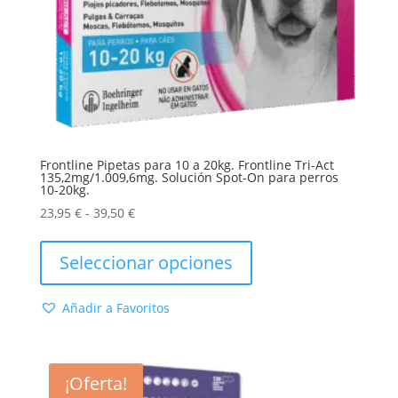
Frontline Pipetas para 10 a 20kg. Frontline Tri-Act
135,2mg/1.009,6mg. Solución Spot-On para perros
10-20kg.
Rango
23,95
€
-
39,50
€
de
Este
precios:
producto
Seleccionar opciones
desde
tiene
23,95 €
múltiples
Añadir a Favoritos
hasta
variantes.
39,50 €
Las
opciones
se
¡Oferta!
pueden