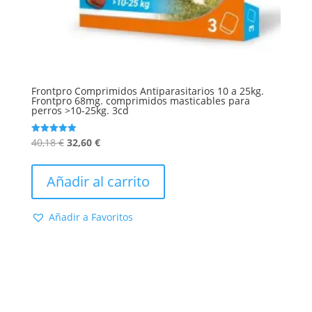
Frontpro Comprimidos Antiparasitarios 10 a 25kg.
Frontpro 68mg. comprimidos masticables para
perros >10-25kg. 3cd
El
El
40,18
€
32,60
€
Valorado
con
precio
precio
5.00
de 5
original
actual
Añadir al carrito
era:
es:
40,18 €.
32,60 €.
Añadir a Favoritos