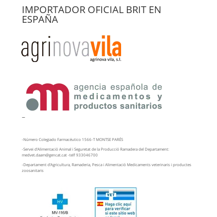
IMPORTADOR OFICIAL BRIT EN
ESPAÑA
–
-Número Colegiado Farmacéutico 1566-T MONTSE PARÉS
-Servei d’Alimentació Animal i Seguretat de la Producció Ramadera del Departament:
medvet.daam@gencat.cat -telf 933046700
-Departament d’Agricultura, Ramaderia, Pesca i Alimentació Medicaments veterinaris i productes
zoosanitaris