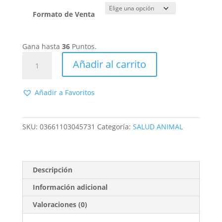
Formato de Venta
Gana hasta
36
Puntos.
Frontline
Añadir al carrito
Pipetas
para
5
Añadir a Favoritos
a
10kg.
Frontline
SKU:
03661103045731
Categoría:
SALUD ANIMAL
Tri-
Act
67,6mg/504,8,6mg.
Descripción
Solución
Spot-
Información adicional
On
Valoraciones (0)
para
perros