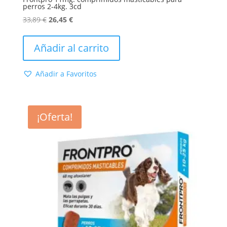
perros 2-4kg. 3cd
El
El
33,89
€
26,45
€
precio
precio
original
actual
Añadir al carrito
era:
es:
33,89 €.
26,45 €.
Añadir a Favoritos
¡Oferta!