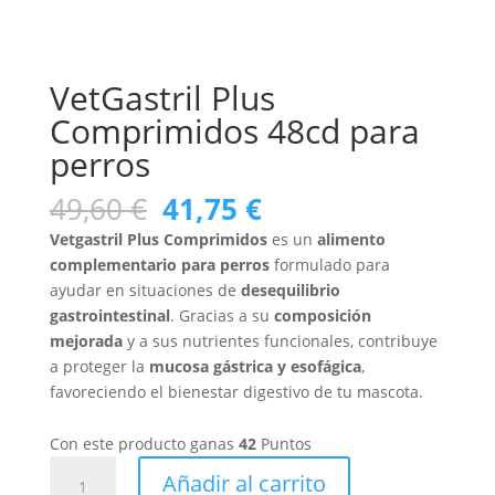
VetGastril Plus
Comprimidos 48cd para
perros
El
El
49,60
€
41,75
€
precio
precio
Vetgastril Plus Comprimidos
es un
alimento
original
actual
complementario para perros
formulado para
era:
es:
ayudar en situaciones de
desequilibrio
49,60 €.
41,75 €.
gastrointestinal
. Gracias a su
composición
mejorada
y a sus nutrientes funcionales, contribuye
a proteger la
mucosa gástrica y esofágica
,
favoreciendo el bienestar digestivo de tu mascota.
Con este producto ganas
42
Puntos
VetGastril
Añadir al carrito
Plus