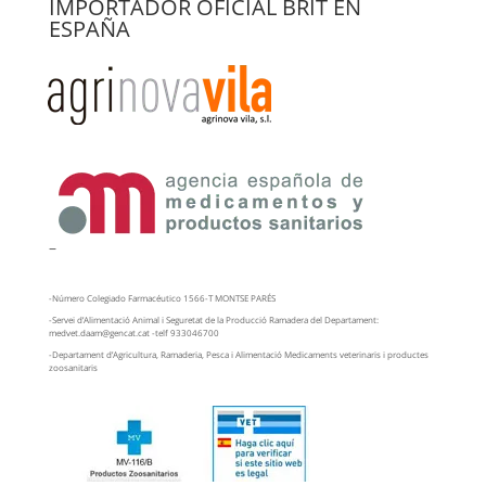
IMPORTADOR OFICIAL BRIT EN
ESPAÑA
–
-Número Colegiado Farmacéutico 1566-T MONTSE PARÉS
-Servei d’Alimentació Animal i Seguretat de la Producció Ramadera del Departament:
medvet.daam@gencat.cat -telf 933046700
-Departament d’Agricultura, Ramaderia, Pesca i Alimentació Medicaments veterinaris i productes
zoosanitaris