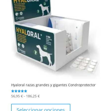
Hyaloral razas grandes y gigantes Condroprotector
Rango
56,95
€
-
186,25
€
Valorado
con
de
Este
5.00
de 5
precios:
producto
Seleccionar opciones