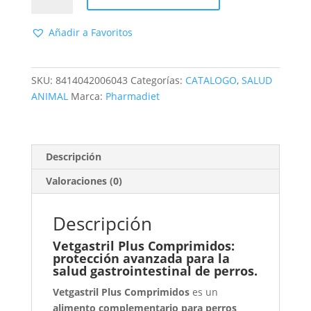
Comprimidos
48cd
Añadir a Favoritos
para
perros
cantidad
SKU:
8414042006043
Categorías:
CATALOGO
,
SALUD
ANIMAL
Marca:
Pharmadiet
Descripción
Valoraciones (0)
Descripción
Vetgastril Plus Comprimidos:
protección avanzada para la
salud gastrointestinal de perros.
Vetgastril Plus Comprimidos
es un
alimento complementario para perros