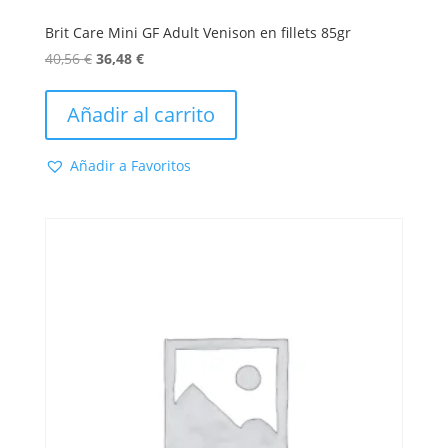
Brit Care Mini GF Adult Venison en fillets 85gr
El
El
40,56
€
36,48
€
precio
precio
original
actual
Añadir al carrito
era:
es:
40,56 €.
36,48 €.
Añadir a Favoritos