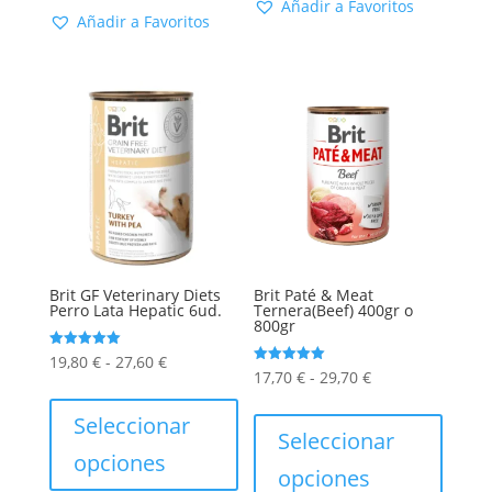
hasta
variantes.
Añadir a Favoritos
35,88 €
Las
Añadir a Favoritos
49,45 €
Las
opcion
opciones
se
se
puede
pueden
elegir
elegir
en
en
la
la
págin
página
de
de
produc
producto
Brit GF Veterinary Diets
Brit Paté & Meat
Perro Lata Hepatic 6ud.
Ternera(Beef) 400gr o
800gr
Rango
Valorado
19,80
€
-
27,60
€
con
Rango
Valorado
17,70
€
-
29,70
€
5.00
de
Este
con
de 5
5.00
de
Este
de 5
precios:
producto
Seleccionar
precios:
produc
Seleccionar
desde
tiene
opciones
desde
tiene
opciones
19,80 €
múltiples
17,70 €
múltip