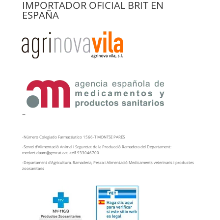
IMPORTADOR OFICIAL BRIT EN
ESPAÑA
–
-Número Colegiado Farmacéutico 1566-T MONTSE PARÉS
-Servei d’Alimentació Animal i Seguretat de la Producció Ramadera del Departament:
medvet.daam@gencat.cat -telf 933046700
-Departament d’Agricultura, Ramaderia, Pesca i Alimentació Medicaments veterinaris i productes
zoosanitaris