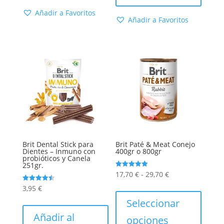
hasta
variantes.
hasta
varian
Añadir a Favoritos
27,60 €
Las
Añadir a Favoritos
29,70 €
Las
opciones
opcion
se
se
pueden
puede
elegir
elegir
en
en
la
la
página
págin
de
de
producto
produc
Brit Dental Stick para
Brit Paté & Meat Conejo
Dientes – Inmuno con
400gr o 800gr
probióticos y Canela
251gr.
Rango
Valorado
17,70
€
-
29,70
€
con
5.00
de
Este
Valorado
3,95
€
de 5
con
precios:
produc
4.50
Seleccionar
de 5
desde
tiene
Añadir al
opciones