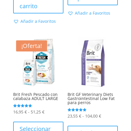
17,70 €
múltip
carrito
hasta
varian
Añadir a Favoritos
29,70 €
Las
Añadir a Favoritos
opcion
se
puede
¡Oferta!
elegir
en
la
págin
de
produc
Brit Fresh Pescado con
Brit GF Veterinary Diets
calabaza ADULT LARGE
Gastrointestinal Low Fat
para perros
Rango
Valorado
16,95
€
-
51,25
€
con
Rango
Valorado
23,55
€
-
104,00
€
4.90
de
Este
con
de 5
5.00
de
Este
de 5
precios:
producto
Seleccionar
precios:
produc