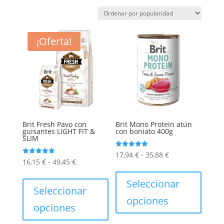
por
popularidad
¡Oferta!
Brit Fresh Pavo con
Brit Mono Protein atún
guisantes LIGHT FIT &
con boniato 400g
SLIM
Rango
Valorado
17,94
€
-
35,88
€
con
Rango
Valorado
16,15
€
-
49,45
€
5.00
de
Este
con
de 5
5.00
de
Este
de 5
precios:
produc
Seleccionar
precios:
producto
Seleccionar
desde
tiene
opciones
desde
tiene
opciones
17,94 €
múltip
16,15 €
múltiples
hasta
varian