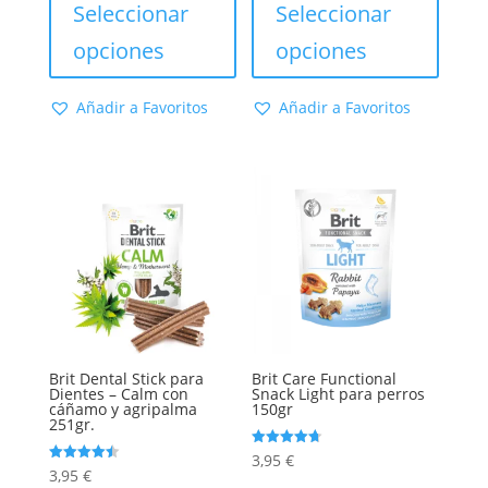
precios:
producto
precios:
produc
Seleccionar
Seleccionar
desde
tiene
desde
tiene
opciones
opciones
26,95 €
múltiples
19,60 €
múltip
hasta
variantes.
hasta
varian
Añadir a Favoritos
Añadir a Favoritos
76,45 €
Las
92,50 €
Las
opciones
opcion
se
se
pueden
puede
elegir
elegir
en
en
la
la
página
págin
de
de
producto
produc
Brit Dental Stick para
Brit Care Functional
Dientes – Calm con
Snack Light para perros
cáñamo y agripalma
150gr
251gr.
Valorado
3,95
€
con
Valorado
3,95
€
4.67
con