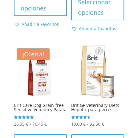
Seleccionar
desde
tiene
opciones
desde
tiene
opciones
16,95 €
múltiples
23,55 €
múltip
hasta
variantes.
hasta
varian
Añadir a Favoritos
51,25 €
Las
Añadir a Favoritos
104,00 €
Las
opciones
opcion
se
se
pueden
¡Oferta!
puede
elegir
elegir
en
en
la
la
página
págin
de
de
producto
produc
Brit Care Dog Grain-free
Brit GF Veterinary Diets
Sensitive Venado y Patata
Hepatic para perros
Rango
Rango
Valorado
Valorado
26,95
€
-
76,45
€
19,60
€
-
92,50
€
con
con
5.00
4.54
de
Este
de
Este
de 5
de 5