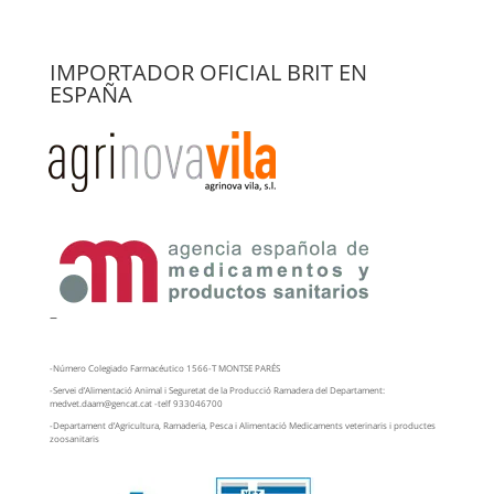
IMPORTADOR OFICIAL BRIT EN
ESPAÑA
–
-Número Colegiado Farmacéutico 1566-T MONTSE PARÉS
-Servei d’Alimentació Animal i Seguretat de la Producció Ramadera del Departament:
medvet.daam@gencat.cat -telf 933046700
-Departament d’Agricultura, Ramaderia, Pesca i Alimentació Medicaments veterinaris i productes
zoosanitaris