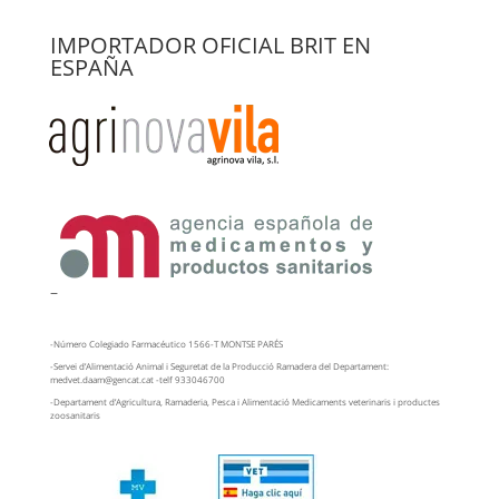
IMPORTADOR OFICIAL BRIT EN
ESPAÑA
–
-Número Colegiado Farmacéutico 1566-T MONTSE PARÉS
-Servei d’Alimentació Animal i Seguretat de la Producció Ramadera del Departament:
medvet.daam@gencat.cat -telf 933046700
-Departament d’Agricultura, Ramaderia, Pesca i Alimentació Medicaments veterinaris i productes
zoosanitaris