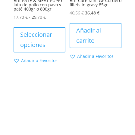
Brit PATE & MEAT PUPPY
Brit Care Mini GF Cordero
lata de pollo con pavo y
fillets in gravy 85gr
paté 400gr o 800gr
El
El
40,56
€
36,48
€
Rango
17,70
€
-
29,70
€
precio
precio
de
Este
original
actual
Añadir al
precios:
producto
Seleccionar
era:
es:
carrito
desde
tiene
opciones
40,56 €.
36,48 €.
17,70 €
múltiples
hasta
variantes.
Añadir a Favoritos
Añadir a Favoritos
29,70 €
Las
opciones
se
pueden
elegir
en
la
página
de
producto