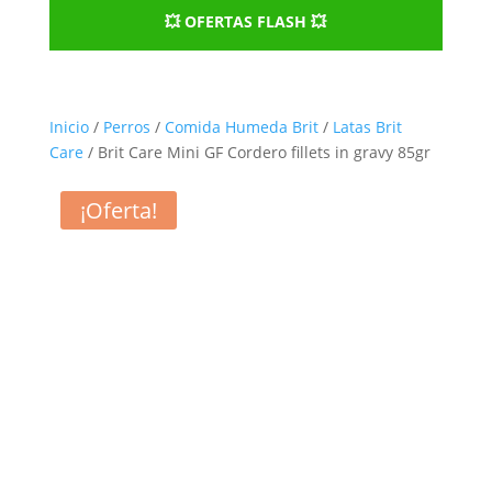
💥 OFERTAS FLASH 💥
Inicio
/
Perros
/
Comida Humeda Brit
/
Latas Brit
Care
/ Brit Care Mini GF Cordero fillets in gravy 85gr
¡Oferta!