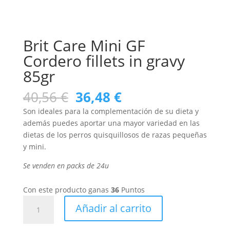
Brit Care Mini GF
Cordero fillets in gravy
85gr
El
El
40,56
€
36,48
€
precio
precio
Son ideales para la complementación de su dieta y
original
actual
además puedes aportar una mayor variedad en las
era:
es:
dietas de los perros quisquillosos de razas pequeñas
40,56 €.
36,48 €.
y mini.
Se venden en packs de 24u
Con este producto ganas
36
Puntos
Brit
Añadir al carrito
Care
Mini