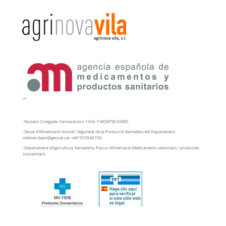
–
-Número Colegiado Farmacéutico 1566-T MONTSE PARÉS
-Servei d’Alimentació Animal i Seguretat de la Producció Ramadera del Departament:
medvet.daam@gencat.cat -telf 933046700
-Departament d’Agricultura, Ramaderia, Pesca i Alimentació Medicaments veterinaris i productes
zoosanitaris