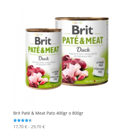
opciones
se
pueden
elegir
en
la
página
de
producto
Brit Paté & Meat Pato 400gr o 800gr
Rango
17,70
€
-
29,70
€
Valorado
con