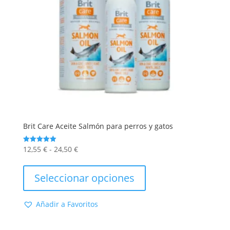
Brit Care Aceite Salmón para perros y gatos
Rango
12,55
€
-
24,50
€
Valorado
con
de
Este
5.00
de 5
precios:
producto
Seleccionar opciones
desde
tiene
12,55 €
múltiples
Añadir a Favoritos
hasta
variantes.
24,50 €
Las