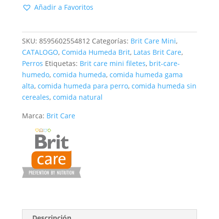
GF
Añadir a Favoritos
Cordero
fillets
in
SKU:
8595602554812
Categorías:
Brit Care Mini
,
gravy
CATALOGO
,
Comida Humeda Brit
,
Latas Brit Care
,
85gr
Perros
Etiquetas:
Brit care mini filetes
,
brit-care-
cantidad
humedo
,
comida humeda
,
comida humeda gama
alta
,
comida humeda para perro
,
comida humeda sin
cereales
,
comida natural
Marca:
Brit Care
Descripción