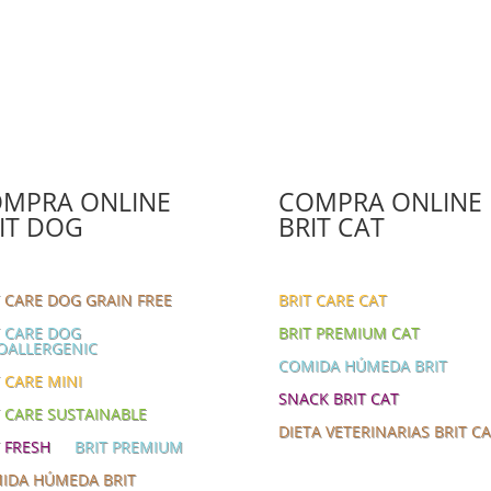
elegir
en
la
página
de
producto
MPRA ONLINE
COMPRA ONLINE
IT DOG
BRIT CAT
T CARE DOG GRAIN FREE
BRIT CARE CAT
T CARE DOG
BRIT PREMIUM CAT
OALLERGENIC
COMIDA HÚMEDA BRIT
 CARE MINI
SNACK BRIT CAT
T CARE SUSTAINABLE
DIETA VETERINARIAS BRIT C
T FRESH
BRIT PREMIUM
IDA HÚMEDA BRIT