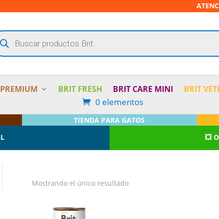
ATENC
squeda
oductos
 PREMIUM
BRIT FRESH
BRIT CARE MINI
BRIT VET
0 elementos
TIENDA PARA GATOS
AL
💥 
Mostrando el único resultado