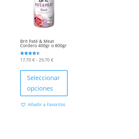
Brit Paté & Meat
Cordero 400gr o 800gr
Rango
Valorado
17,70
€
-
29,70
€
con
4.50
de
Este
de 5
precios:
producto
Seleccionar
desde
tiene
opciones
17,70 €
múltiples
hasta
variantes.
Añadir a Favoritos
29,70 €
Las
opciones
se
pueden