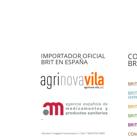
CO
IMPORTADOR OFICIAL
BRIT EN ESPAÑA
BR
BRI
BRI
HYP
BRIT
BRI
–
BRI
COM
-Número Colegiado Farmacéutico 1566-T MONTSE PARÉS