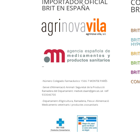
CO
IMPORTADOR OFICIAL
BRIT EN ESPAÑA
BR
BRI
BRI
HYP
BRIT
BRI
–
BRI
COM
-Número Colegiado Farmacéutico 1566-T MONTSE PARÉS
-Servei d’Alimentació Animal i Seguretat de la Producció
Ramadera del Departament: medvet.daam@gencat.cat -telf
933046700
-Departament d’Agricultura, Ramaderia, Pesca i Alimentació
Medicaments veterinaris i productes zoosanitaris