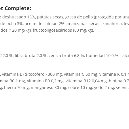
et Complete:
lo deshuesado 15%, patatas secas, grasa de pollo (protegida por un
e pollo 3%, aceite de salmón 2% , manzanas secas , zanahoria, lev
dos (120 mg/kg), fructooligosacáridos (80 mg/kg).
2,0 %, fibra bruta 2,0 %, ceniza bruta 6,8 %, humedad 10,0 %, calcio
, vitamina E (α-tocoferol) 300 mg, vitamina C 50 mg, vitamina K 0,1
mina B6 1 mg, vitamina B9 0,2 mg, vitamina B12 0,04 mg, biotina 0,7
g, hierro 70 mg, manganeso 80 mg, cobre 10 mg, yodo 2 mg, seleni