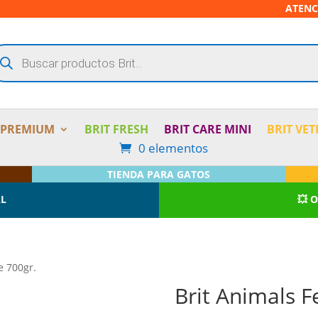
ATENC
squeda
oductos
 PREMIUM
BRIT FRESH
BRIT CARE MINI
BRIT VET
0 elementos
TIENDA PARA GATOS
AL
💥 
e 700gr.
Brit Animals F