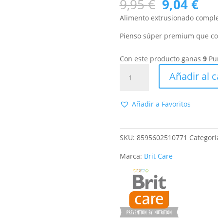
El
El
9,95
€
9,04
€
precio
pre
Alimento extrusionado compl
original
act
era:
es:
Pienso súper premium que con
9,95 €.
9,0
Con este producto ganas
9
Pu
Brit
Añadir al c
Animals
Ferret
Complete
Añadir a Favoritos
700gr.
cantidad
SKU:
8595602510771
Categorí
Marca:
Brit Care