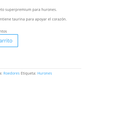
cio
eto superpremium para hurones.
ual
tiene taurina para apoyar el corazón.
4 €.
ntos
arrito
a:
Roedores
Etiqueta:
Hurones