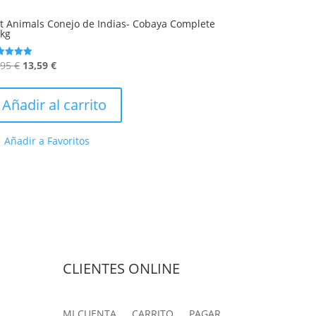
it Animals Conejo de Indias- Cobaya Complete
5kg
El
El
,95
€
13,59
€
orado
precio
precio
0
5
original
actual
Añadir al carrito
era:
es:
14,95 €.
13,59 €.
Añadir a Favoritos
CLIENTES ONLINE
MI CUENTA
CARRITO
PAGAR