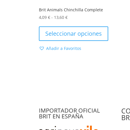
Brit Animals Chinchilla Complete
Rango
4,09
€
-
13,60
€
de
Este
precios:
producto
Seleccionar opciones
desde
tiene
4,09 €
múltiples
Añadir a Favoritos
hasta
variantes.
13,60 €
Las
opciones
se
pueden
elegir
en
la
página
CO
IMPORTADOR OFICIAL
de
BRIT EN ESPAÑA
BR
producto