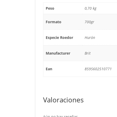
Peso
0,70 kg
Formato
700gr
Especie Roedor
Hurón
Manufacturer
Brit
Ean
8595602510771
Valoraciones
Aún no hay reseñas