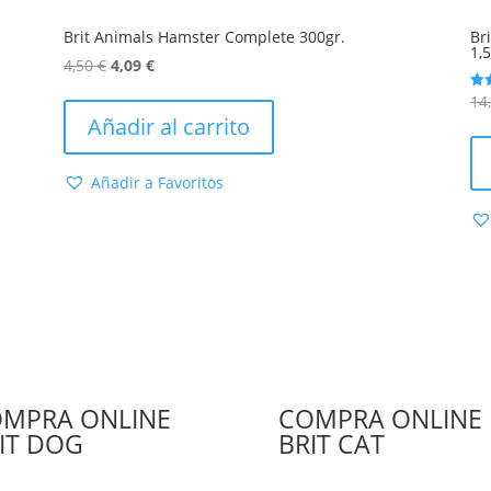
Brit Animals Hamster Complete 300gr.
Br
1,
El
El
4,50
€
4,09
€
precio
precio
14
Val
original
actual
con
Añadir al carrito
5.0
era:
es:
de 
4,50 €.
4,09 €.
Añadir a Favoritos
MPRA ONLINE
COMPRA ONLINE
IT DOG
BRIT CAT