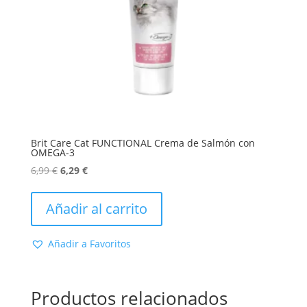
Brit Care Cat FUNCTIONAL Crema de Salmón con
OMEGA-3
El
El
6,99
€
6,29
€
precio
precio
original
actual
Añadir al carrito
era:
es:
6,99 €.
6,29 €.
Añadir a Favoritos
Productos relacionados