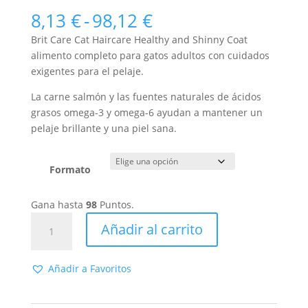
Valorado
4
con
5.00
de
Rango
8,13
€
-
98,12
€
5 en base
de
a
Brit Care Cat Haircare Healthy and Shinny Coat
valoracione
precios:
s de
alimento completo para gatos adultos con cuidados
desde
clientes
exigentes para el pelaje.
8,13 €
hasta
La carne salmón y las fuentes naturales de ácidos
98,12 €
grasos omega-3 y omega-6 ayudan a mantener un
pelaje brillante y una piel sana.
Formato
Gana hasta
98
Puntos.
Brit
Añadir al carrito
Care
Cat
Haircare
Añadir a Favoritos
Healthy
Shinny