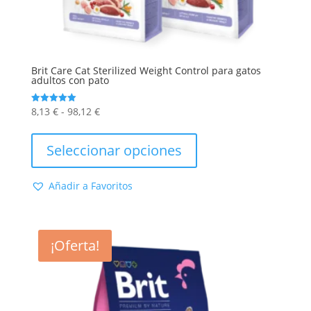
Brit Care Cat Sterilized Weight Control para gatos
adultos con pato
Rango
8,13
€
-
98,12
€
Valorado
con
de
Este
5.00
de 5
precios:
producto
Seleccionar opciones
desde
tiene
8,13 €
múltiples
Añadir a Favoritos
hasta
variantes.
98,12 €
Las
opciones
se
¡Oferta!
pueden
elegir
en
la