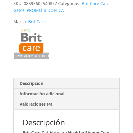
Coat
SKU:
08595602540877
Categorías:
Brit Care Cat
,
para
Gatos
,
PROMO-BIDON-CAT
gatos
Marca:
Brit Care
adultos
con
salmón
cantidad
Descripción
Información adicional
Valoraciones (4)
Descripción
Brit Care Cat Haircare Healthy Shinny Coat