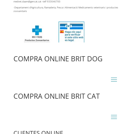
medvet.daam@gencat.cat -telf 933046700
-Departament d’Agricultura, Ramaderia, Pesca i Alimentació Medicaments veterinaris i productes
zoosanitaris
COMPRA ONLINE BRIT DOG
COMPRA ONLINE BRIT CAT
CLIENTES ONLINE