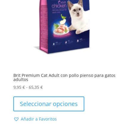
página
de
producto
Brit Premium Cat Adult con pollo pienso para gatos
adultos
Rango
9,95
€
-
65,35
€
de
Este
precios:
producto
Seleccionar opciones
desde
tiene
9,95 €
múltiples
Añadir a Favoritos
hasta
variantes.
65,35 €
Las