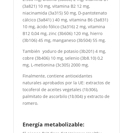
(3a821) 10 mg, vitamina B2 12 mg,
niacinamida (3a315) 50 mg, D-pantotenato
cálcico (3a841) ) 40 mg, vitamina B6 (3a831)
10 mg, ácido fólico (3a316) 2 mg, vitamina
B12 0,04 mg, zinc (3b606) 120 mg, hierro
(3b106) 45 mg, manganeso (3b504) 55 mg.
También yoduro de potasio (3b201) 4 mg,
cobre (3b406) 10 mg, selenio (3b8.10) 0,2
mg, L-metionina (3c305) 2000 mg.
Finalmente, contiene antioxidantes
naturales aprobados por la UE: extractos de
tocoferol de aceites vegetales (1b306),
palmitato de ascorbilo (1b304) y extracto de
romero.
Energía metabolizable: