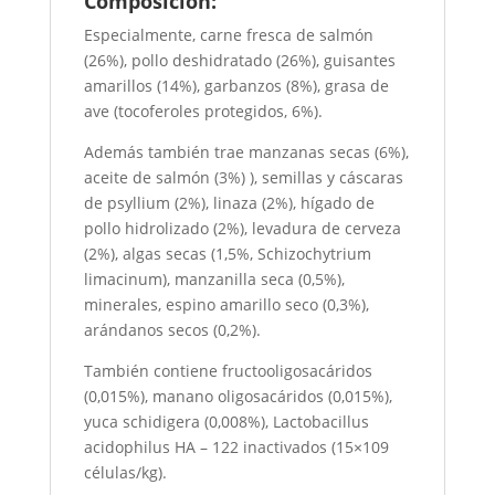
Composición:
Especialmente, carne fresca de salmón
(26%), pollo deshidratado (26%), guisantes
amarillos (14%), garbanzos (8%), grasa de
ave (tocoferoles protegidos, 6%).
Además también trae manzanas secas (6%),
aceite de salmón (3%) ), semillas y cáscaras
de psyllium (2%), linaza (2%), hígado de
pollo hidrolizado (2%), levadura de cerveza
(2%), algas secas (1,5%, Schizochytrium
limacinum), manzanilla seca (0,5%),
minerales, espino amarillo seco (0,3%),
arándanos secos (0,2%).
También contiene fructooligosacáridos
(0,015%), manano oligosacáridos (0,015%),
yuca schidigera (0,008%), Lactobacillus
acidophilus HA – 122 inactivados (15×109
células/kg).