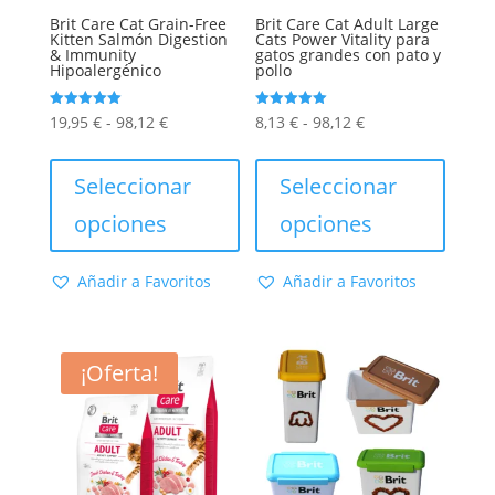
producto
produc
Brit Care Cat Grain-Free
Brit Care Cat Adult Large
Kitten Salmón Digestion
Cats Power Vitality para
& Immunity
gatos grandes con pato y
Hipoalergénico
pollo
Rango
Rango
Valorado
Valorado
19,95
€
-
98,12
€
8,13
€
-
98,12
€
con
con
5.00
5.00
de
Este
de
Este
de 5
de 5
precios:
producto
precios:
produc
Seleccionar
Seleccionar
desde
tiene
desde
tiene
opciones
opciones
19,95 €
múltiples
8,13 €
múltip
hasta
variantes.
hasta
varian
Añadir a Favoritos
Añadir a Favoritos
98,12 €
Las
98,12 €
Las
opciones
opcion
se
se
¡Oferta!
pueden
puede
elegir
elegir
en
en
la
la
página
págin