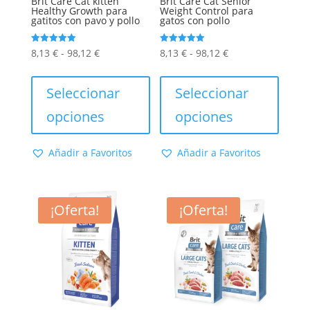
Brit Care Cat kitten
Brit Care Cat Senior
Healthy Growth para
Weight Control para
gatitos con pavo y pollo
gatos con pollo
Rango
Rango
Valorado
Valorado
8,13
€
-
98,12
€
8,13
€
-
98,12
€
con
con
5.00
5.00
de
Este
de
Este
de 5
de 5
precios:
producto
precios:
produc
Seleccionar
Seleccionar
desde
tiene
desde
tiene
opciones
opciones
8,13 €
múltiples
8,13 €
múltip
hasta
variantes.
hasta
varian
Añadir a Favoritos
Añadir a Favoritos
98,12 €
Las
98,12 €
Las
opciones
opcion
se
se
¡Oferta!
¡Oferta!
pueden
puede
elegir
elegir
en
en
la
la
página
págin
de
de