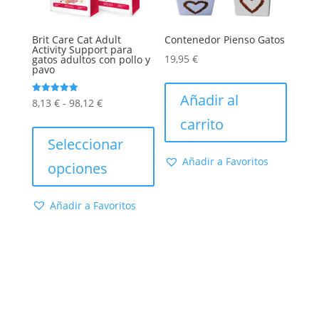
de
de
producto
produc
Brit Care Cat Adult
Contenedor Pienso Gatos
Activity Support para
19,95
€
gatos adultos con pollo y
pavo
Añadir al
Rango
Valorado
8,13
€
-
98,12
€
con
5.00
de
Este
carrito
de 5
precios:
producto
Seleccionar
desde
tiene
Añadir a Favoritos
opciones
8,13 €
múltiples
hasta
variantes.
Añadir a Favoritos
98,12 €
Las
opciones
se
pueden
elegir
en