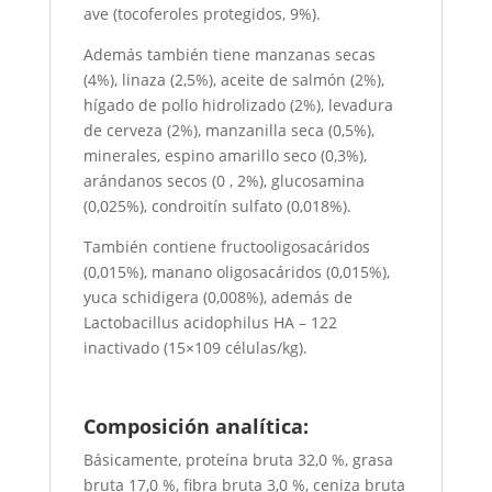
ave (tocoferoles protegidos, 9%).
Además también tiene manzanas secas
(4%), linaza (2,5%), aceite de salmón (2%),
hígado de pollo hidrolizado (2%), levadura
de cerveza (2%), manzanilla seca (0,5%),
minerales, espino amarillo seco (0,3%),
arándanos secos (0 , 2%), glucosamina
(0,025%), condroitín sulfato (0,018%).
También contiene fructooligosacáridos
(0,015%), manano oligosacáridos (0,015%),
yuca schidigera (0,008%), además de
Lactobacillus acidophilus HA – 122
inactivado (15×109 células/kg).
Composición analítica:
Básicamente, proteína bruta 32,0 %, grasa
bruta 17,0 %, fibra bruta 3,0 %, ceniza bruta