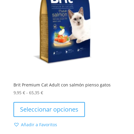
Brit Premium Cat Adult con salmón pienso gatos
Rango
9,95
€
-
65,35
€
de
Este
precios:
producto
Seleccionar opciones
desde
tiene
9,95 €
múltiples
Añadir a Favoritos
hasta
variantes.
65,35 €
Las