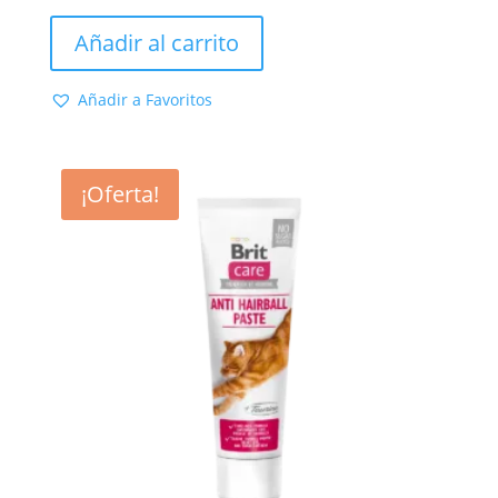
precio
precio
original
actual
Añadir al carrito
era:
es:
17,70 €.
16,09 €.
Añadir a Favoritos
¡Oferta!