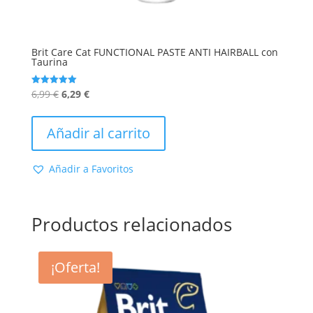
Brit Care Cat FUNCTIONAL PASTE ANTI HAIRBALL con
Taurina
El
El
6,99
€
6,29
€
Valorado
con
precio
precio
5.00
de 5
original
actual
Añadir al carrito
era:
es:
6,99 €.
6,29 €.
Añadir a Favoritos
Productos relacionados
¡Oferta!