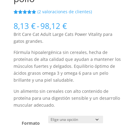
(
2
valoraciones de clientes)
Valorado
2
con
5.00
de
Rango
8,13
€
-
98,12
€
5 en base
de
a
Brit Care Cat Adult Large Cats Power Vitality para
valoracione
precios:
s de
gatos grandes.
desde
clientes
8,13 €
Fórmula hipoalergénica sin cereales, hecha de
hasta
proteínas de alta calidad que ayudan a mantener los
98,12 €
músculos fuertes y delgados. Equilibrio óptimo de
ácidos grasos omega 3 y omega 6 para un pelo
brillante y una piel saludable.
Un alimento sin cereales con alto contenido de
proteína para una digestión sensible y un desarrollo
muscular adecuado.
Formato