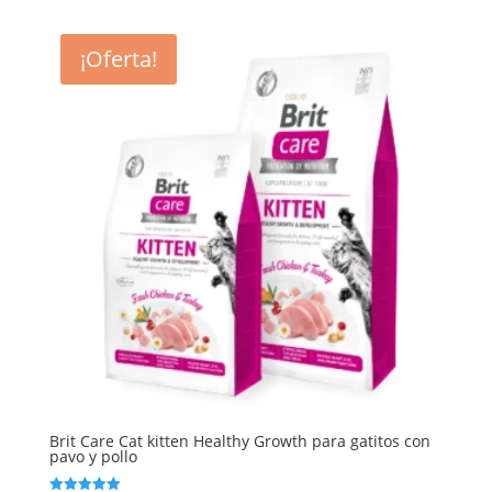
opciones
se
¡Oferta!
pueden
elegir
en
la
página
de
producto
Brit Care Cat kitten Healthy Growth para gatitos con
pavo y pollo