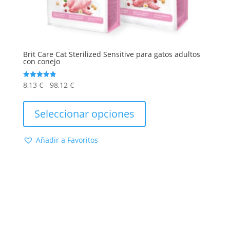
Brit Care Cat Sterilized Sensitive para gatos adultos
con conejo
Rango
8,13
€
-
98,12
€
Valorado
con
de
Este
4.86
de 5
precios:
producto
Seleccionar opciones
desde
tiene
8,13 €
múltiples
Añadir a Favoritos
hasta
variantes.
98,12 €
Las
opciones
se
pueden
elegir
en
la