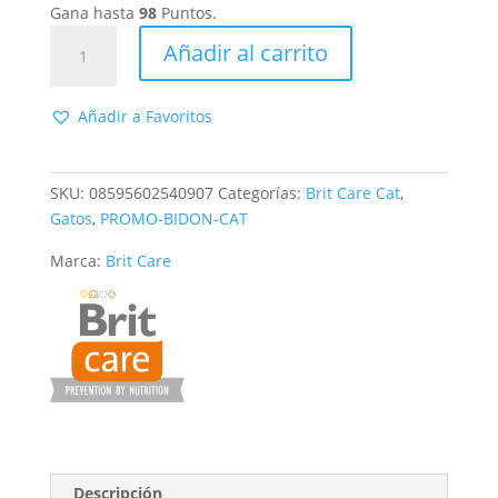
Gana hasta
98
Puntos.
Brit
Añadir al carrito
Care
Cat
Adult
Añadir a Favoritos
Large
Cats
Power
SKU:
08595602540907
Categorías:
Brit Care Cat
,
Vitality
Gatos
,
PROMO-BIDON-CAT
para
Marca:
Brit Care
gatos
grandes
con
pato
y
pollo
cantidad
Descripción