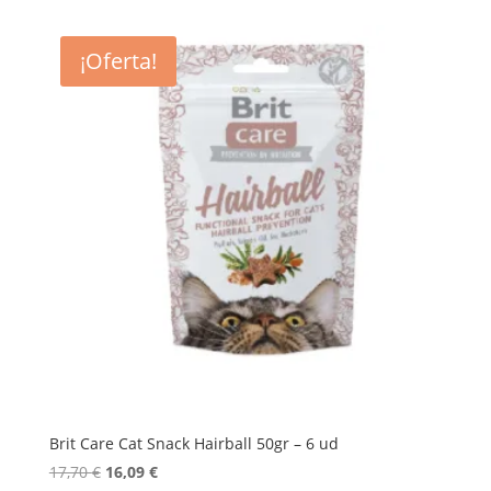
¡Oferta!
Brit Care Cat Snack Hairball 50gr – 6 ud
El
El
17,70
€
16,09
€