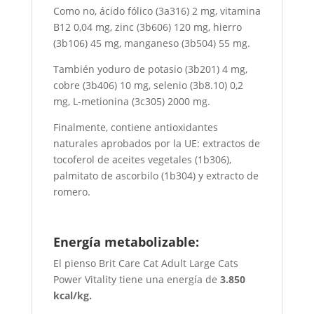
Como no, ácido fólico (3a316) 2 mg, vitamina
B12 0,04 mg, zinc (3b606) 120 mg, hierro
(3b106) 45 mg, manganeso (3b504) 55 mg.
También yoduro de potasio (3b201) 4 mg,
cobre (3b406) 10 mg, selenio (3b8.10) 0,2
mg, L-metionina (3c305) 2000 mg.
Finalmente, contiene antioxidantes
naturales aprobados por la UE: extractos de
tocoferol de aceites vegetales (1b306),
palmitato de ascorbilo (1b304) y extracto de
romero.
Energía metabolizable:
El pienso Brit Care Cat Adult Large Cats
Power Vitality tiene una energía de
3.850
kcal/kg.