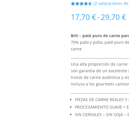
(
2
valoraciones de 
Valorado
2
con
4.50
17,70
€
-
29,70
€
de 5 en
base a
valoracione
s de
clientes
Brit – paté puro de carne par
70% pato y pollo, paté puro d
carne
Una alta proporción de carne 
son garantía de un excelente 
trozos de carne auténtica y ví
incluso a los gourmets canino
PIEZAS DE CARNE REALES Y
PROCESAMIENTO SUAVE = 
SIN CEREALES – SIN SOJA –