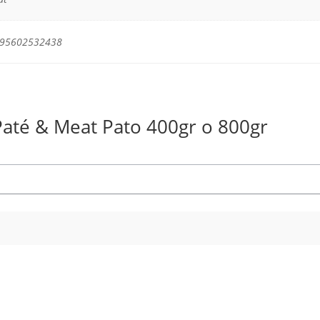
595602532438
Paté & Meat Pato 400gr o 800gr