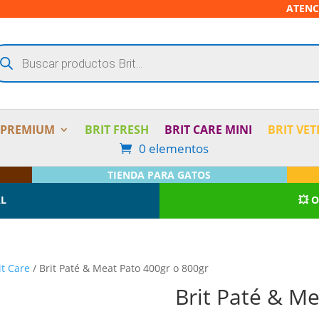
ATENC
squeda
oductos
 PREMIUM
BRIT FRESH
BRIT CARE MINI
BRIT VET
0 elementos
TIENDA PARA GATOS
AL
💥 
it Care
/ Brit Paté & Meat Pato 400gr o 800gr
Brit Paté & Me