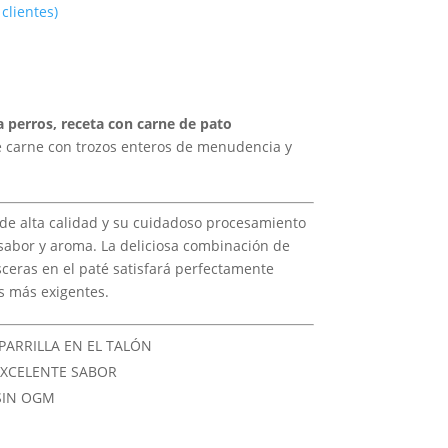
clientes)
Rango
de
precios:
desde
a perros, receta con carne de pato
17,70 €
e carne con trozos enteros de menudencia y
hasta
29,70 €
de alta calidad y su cuidadoso procesamiento
sabor y aroma. La deliciosa combinación de
sceras en el paté satisfará perfectamente
s más exigentes.
 PARRILLA EN EL TALÓN
EXCELENTE SABOR
 SIN OGM