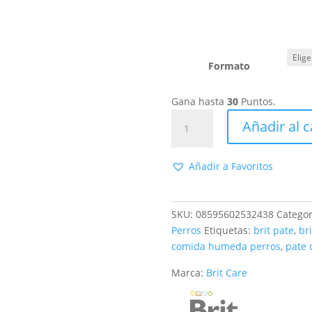
Formato
Gana hasta
30
Puntos.
Brit
Añadir al c
Paté
&
Meat
Añadir a Favoritos
Pato
400gr
o
SKU:
08595602532438
Categor
800gr
Perros
Etiquetas:
brit pate
,
br
cantidad
comida humeda perros
,
pate 
Marca:
Brit Care