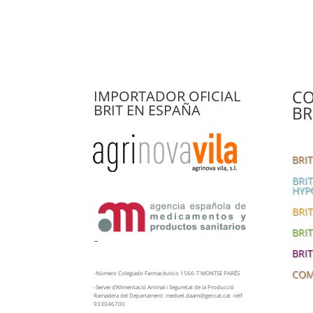
CO
IMPORTADOR OFICIAL
BRIT EN ESPAÑA
BR
BRI
BRI
HYP
BRIT
BRI
–
BRI
COM
-Número Colegiado Farmacéutico 1566-T MONTSE PARÉS
-Servei d’Alimentació Animal i Seguretat de la Producció
Ramadera del Departament: medvet.daam@gencat.cat -telf
933046700