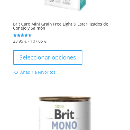
Brit Care Mini Grain Free Light & Esterilizados de
Conejo y Salmón
Rango
23,95
€
-
107,05
€
Valorado
con
de
Este
4.64
de 5
precios:
producto
Seleccionar opciones
desde
tiene
23,95 €
múltiples
Añadir a Favoritos
hasta
variantes.
107,05 €
Las
opciones
se
pueden
elegir
en
la
página