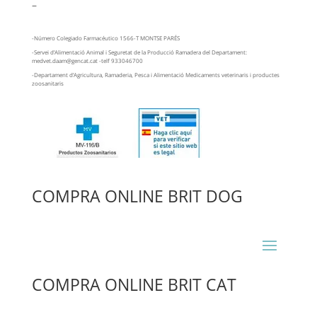
–
-Número Colegiado Farmacéutico 1566-T MONTSE PARÉS
-Servei d’Alimentació Animal i Seguretat de la Producció Ramadera del Departament:
medvet.daam@gencat.cat -telf 933046700
-Departament d’Agricultura, Ramaderia, Pesca i Alimentació Medicaments veterinaris i productes
zoosanitaris
COMPRA ONLINE BRIT DOG
COMPRA ONLINE BRIT CAT