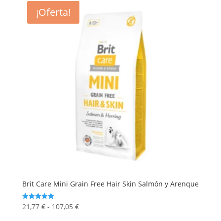
se
¡Oferta!
pueden
elegir
en
la
página
de
producto
Brit Care Mini Grain Free Hair Skin Salmón y Arenque
Rango
21,77
€
-
107,05
€
Valorado
con
de
Este
5.00