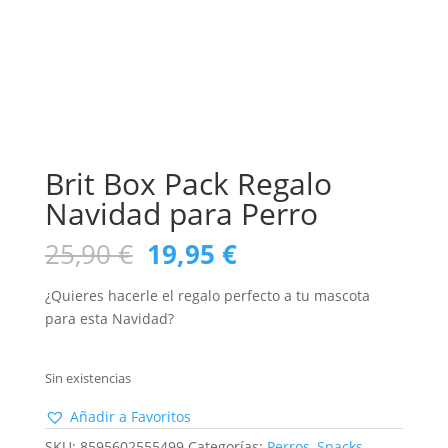
Brit Box Pack Regalo
Navidad para Perro
El
El
25,90
€
19,95
€
precio
precio
original
actual
¿Quieres hacerle el regalo perfecto a tu mascota
era:
es:
para esta Navidad?
25,90 €.
19,95 €.
Sin existencias
Añadir a Favoritos
SKU:
8595602555499
Categorías:
Perros
,
Snacks