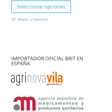
de 5
precios:
producto
Seleccionar opciones
desde
tiene
21,77 €
múltiples
Añadir a Favoritos
hasta
variantes.
107,05 €
Las
opciones
se
pueden
elegir
en
IMPORTADOR OFICIAL BRIT EN
la
ESPAÑA
página
de
producto