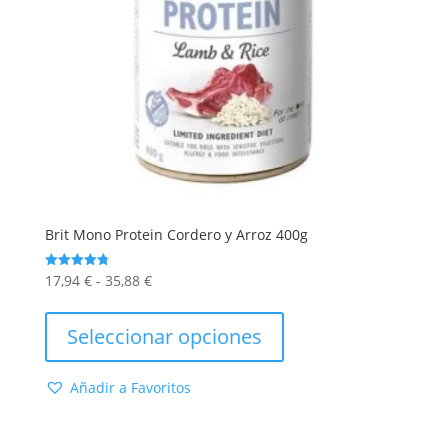
de
producto
Brit Mono Protein Cordero y Arroz 400g
Rango
17,94
€
-
35,88
€
Valorado
con
de
Este
4.80
de 5
precios:
producto
Seleccionar opciones
desde
tiene
17,94 €
múltiples
Añadir a Favoritos
hasta
variantes.
35,88 €
Las
opciones