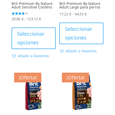
producto
produc
Brit Premium By Nature
Brit Premium By Nature
Adult Sensitive Cordero
Adult Large para perros
Rango
17,22
€
-
94,55
€
Rango
Valorado
20,86
€
-
123,12
€
de
Este
con
4.00
de
Este
precios:
produc
Seleccionar
de 5
precios:
producto
Seleccionar
desde
tiene
opciones
desde
tiene
17,22 €
múltip
opciones
20,86 €
múltiples
hasta
varian
Añadir a Favoritos
hasta
variantes.
94,55 €
Las
Añadir a Favoritos
123,12 €
Las
opcion
opciones
se
se
puede
¡Oferta!
¡Oferta!
pueden
elegir
elegir
en
en
la
la
págin
página
de
de
produc