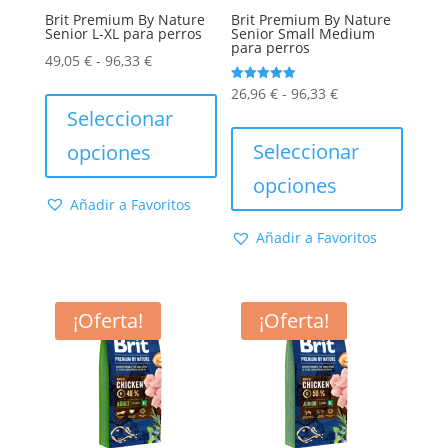
producto
Brit Premium By Nature
Brit Premium By Nature
Senior L-XL para perros
Senior Small Medium
para perros
Rango
49,05
€
-
96,33
€
de
Este
Rango
Valorado
26,96
€
-
96,33
€
con
precios:
producto
Seleccionar
5.00
de
Este
de 5
desde
tiene
precios:
produc
Seleccionar
opciones
49,05 €
múltiples
desde
tiene
opciones
hasta
variantes.
26,96 €
múltip
Añadir a Favoritos
96,33 €
Las
hasta
varian
Añadir a Favoritos
opciones
96,33 €
Las
se
opcion
pueden
se
¡Oferta!
¡Oferta!
elegir
puede
en
elegir
la
en
página
la
de
págin