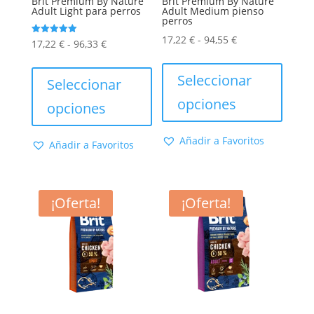
Brit Premium By Nature
Brit Premium By Nature
Adult Light para perros
Adult Medium pienso
perros
Rango
17,22
€
-
94,55
€
Rango
Valorado
17,22
€
-
96,33
€
con
de
Este
5.00
de
Este
de 5
precios:
produc
Seleccionar
precios:
producto
Seleccionar
desde
tiene
desde
tiene
opciones
opciones
17,22 €
múltip
17,22 €
múltiples
hasta
varian
hasta
variantes.
Añadir a Favoritos
Añadir a Favoritos
94,55 €
Las
96,33 €
Las
opcion
opciones
se
se
¡Oferta!
¡Oferta!
puede
pueden
elegir
elegir
en
en
la
la
págin
página
de
de
produc