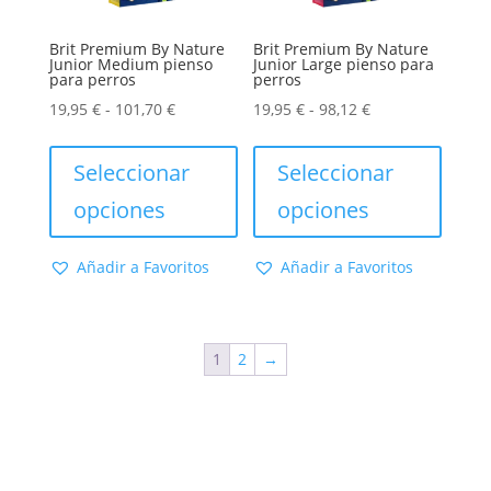
de
de
produc
producto
Brit Premium By Nature
Brit Premium By Nature
Junior Medium pienso
Junior Large pienso para
para perros
perros
Rango
Rango
19,95
€
-
101,70
€
19,95
€
-
98,12
€
de
Este
de
Este
precios:
producto
precios:
produc
Seleccionar
Seleccionar
desde
tiene
desde
tiene
opciones
opciones
19,95 €
múltiples
19,95 €
múltip
hasta
variantes.
hasta
varian
Añadir a Favoritos
Añadir a Favoritos
101,70 €
Las
98,12 €
Las
opciones
opcion
se
se
1
2
→
pueden
puede
elegir
elegir
en
en
la
la
página
págin