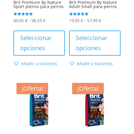
producto
Brit Premium By Nature
Brit Premium By Nature
Sport pienso para perros
Adult Small para perros
Rango
Rango
Valorado
Valorado
49,05
€
-
96,33
€
19,95
€
-
57,99
€
con
con
5.00
5.00
de
Este
de
Este
de 5
de 5
precios:
producto
precios:
produc
Seleccionar
Seleccionar
desde
tiene
desde
tiene
opciones
opciones
49,05 €
múltiples
19,95 €
múltip
hasta
variantes.
hasta
varian
Añadir a Favoritos
Añadir a Favoritos
96,33 €
Las
57,99 €
Las
opciones
opcion
se
se
¡Oferta!
¡Oferta!
pueden
puede
elegir
elegir
en
en
la
la
página
págin
de
de