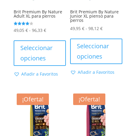
producto
de
produc
Brit Premium By Nature
Brit Premium By Nature
Adult XL para perros
Junior XL pienso para
perros
Rango
49,95
€
-
98,12
€
Rango
Valorado
49,05
€
-
96,33
€
con
de
Este
4.00
de
Este
de 5
precios:
produc
Seleccionar
precios:
producto
Seleccionar
desde
tiene
desde
tiene
opciones
opciones
49,95 €
múltip
49,05 €
múltiples
hasta
varian
hasta
variantes.
Añadir a Favoritos
Añadir a Favoritos
98,12 €
Las
96,33 €
Las
opcion
opciones
se
se
¡Oferta!
¡Oferta!
puede
pueden
elegir
elegir
en
en
la
la
págin
página