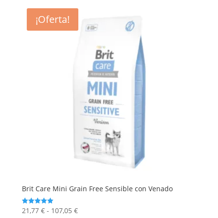
opciones
se
¡Oferta!
pueden
elegir
en
la
página
de
producto
Brit Care Mini Grain Free Sensible con Venado
Rango
21,77
€
-
107,05
€
Valorado
con